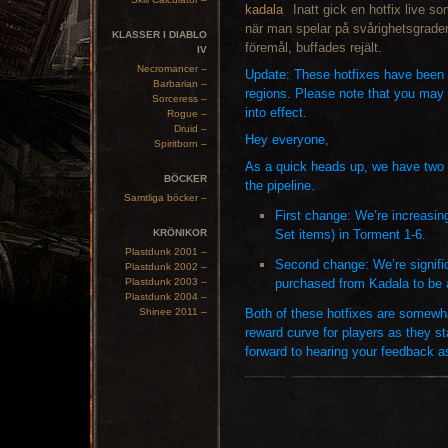
Inatt gick en hotfix live s
när man spelar på svårighetsgraden
KLASSER I DIABLO
föremål, buffades rejält.
IV
Necromancer –
Update: These hotfixes have been 
Barbarian –
regions. Please note that you may 
Sorceress –
into effect.
Rogue –
Druid –
Hey everyone,
Spiritborn –
As a quick heads up, we have two 
BÖCKER
the pipeline.
Samtliga böcker –
First change: We’re increasing
KRÖNIKOR
Set items) in Torment 1-6.
Plastdunk 2001 –
Second change: We’re signific
Plastdunk 2002 –
Plastdunk 2003 –
purchased from Kadala to be 
Plastdunk 2004 –
Shinee 2011 –
Both of these hotfixes are somewha
reward curve for players as they st
forward to hearing your feedback a