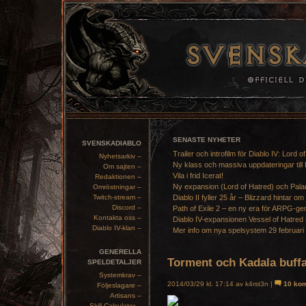
SENASTE NYHETER
SVENSKADIABLO
Trailer och introfilm för Diablo IV: Lord o
Nyhetsarkiv –
Ny klass och massiva uppdateringar till 
Om sajten –
Vila i frid Icerat!
Redaktionen –
Ny expansion (Lord of Hatred) och Pala
Omröstningar –
Twitch-stream –
Diablo II fyller 25 år – Blizzard hintar om
Discord –
Path of Exile 2 – en ny era för ARPG-ge
Kontakta oss –
Diablo IV-expansionen Vessel of Hatred 
Diablo IV-klan –
Mer info om nya spelsystem 29 februari
GENERELLA
Torment och Kadala buff
SPELDETALJER
Systemkrav –
2014/03/29 kl. 17:14 av k4rst3n |
10 ko
Följeslagare –
Artisans –
Skill Calculator –