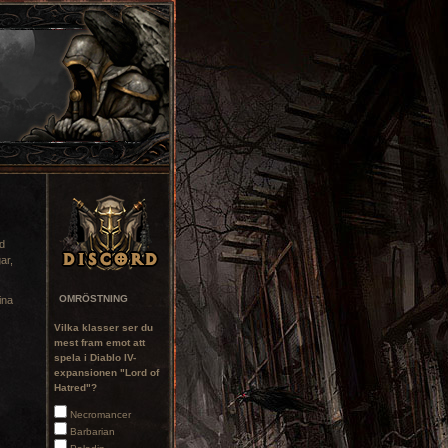
ad
ar,
OMRÖSTNING
ina
Vilka klasser ser du
mest fram emot att
spela i Diablo IV-
expansionen "Lord of
Hatred"?
Necromancer
Barbarian