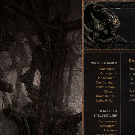
Ro
SVENSKADIABLO
Roug
Nyhetsarkiv –
Om sajten –
ompo
Redaktionen –
från
Omröstningar –
vilk
Twitch-stream –
Även
Discord –
fien
Kontakta oss –
komb
Diablo IV-klan –
GENERELLA
SPELDETALJER
Systemkrav –
Följeslagare –
Artisans –
Skill Calculator –