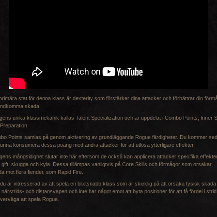
primära stat för denna klass är dexterity som förstärker dina attacker och förbättrar din förm
 undkomma skada.
ens unika klassmekanik kallas Talent Specialization och är uppdelat i Combo Points, Inner S
Preparation.
bo Points samlas på genom aktivering av grundläggande Rogue färdigheter. Du kommer se
kunna konsumera dessa poäng med andra attacker för att utlösa ytterligare effekter.
ens mångsidighet slutar inte här eftersom de också kan applicera attacker specifika effekte
gift, skugga och kyla. Dessa tillämpas vanligtvis på Core Skills och förmågor som orsakar
a mot flera fiender, som Rapid Fire.
u är intresserad av att spela en blixtsnabb klass som är skicklig på att orsaka fysisk skada
närstrids- och distansvapen och inte har något emot att byta positioner för att få fördel i strid
verväga att spela Rogue.