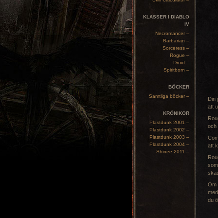
KLASSER I DIABLO
IV
Necromancer –
Barbarian –
Sorceress –
Rogue –
Druid –
Spiritborn –
BÖCKER
Samtliga böcker –
Din 
att
KRÖNIKOR
Roug
Plastdunk 2001 –
och 
Plastdunk 2002 –
Plastdunk 2003 –
Com
Plastdunk 2004 –
att 
Shinee 2011 –
Roug
som 
skad
Om d
med 
du ö