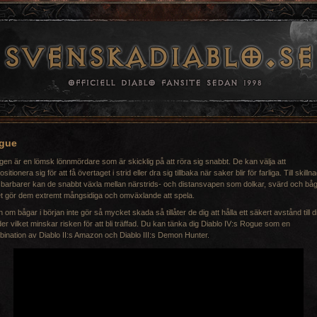
gue
en är en lömsk lönnmördare som är skicklig på att röra sig snabbt. De kan välja att
sitionera sig för att få övertaget i strid eller dra sig tillbaka när saker blir för farliga. Till skilln
 barbarer kan de snabbt växla mellan närstrids- och distansvapen som dolkar, svärd och båg
et gör dem extremt mångsidiga och omväxlande att spela.
 om bågar i början inte gör så mycket skada så tillåter de dig att hålla ett säkert avstånd till d
der vilket minskar risken för att bli träffad. Du kan tänka dig Diablo IV:s Rogue som en
ination av Diablo II:s Amazon och Diablo III:s Demon Hunter.