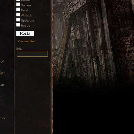
Paladin
Sorcerer
Druid
Warlock
Spiritborn
Rogue
Visa resultat
Sök
åga
ight
dan
r
 bör