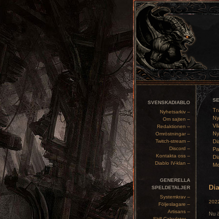
S
SVENSKADIABLO
Tr
Nyhetsarkiv –
Ny
Om sajten –
Vil
Redaktionen –
Ny
Omröstningar –
Twitch-stream –
Di
Discord –
Pa
Kontakta oss –
Di
Diablo IV-klan –
Me
GENERELLA
Dia
SPELDETALJER
Systemkrav –
2022
Följeslagare –
Artisans –
Nu ä
Skill Calculator –