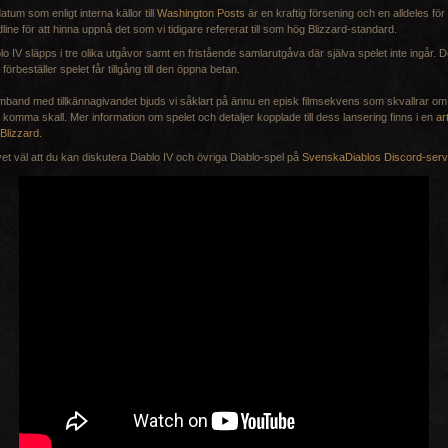
datum som enligt interna källor till
Washington Posts
är en kraftig försening och en alldeles för 
line för att hinna uppnå det som vi tidigare refererat till som hög Blizzard-standard.
lo IV släpps i tre olika utgåvor samt en fristående samlarutgåva där själva spelet inte ingår. 
förbeställer spelet får tillgång till den öppna betan.
mband med tillkännagivandet bjuds vi såklart på ännu en episk filmsekvens som skvallrar o
komma skall. Mer information om spelet och detaljer kopplade till dess lansering finns i en
ar
Blizzard
.
et väl att du kan diskutera Diablo IV och övriga Diablo-spel på
SvenskaDiablos Discord-serv