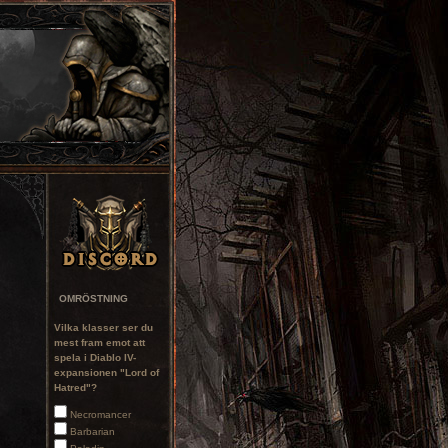
OMRÖSTNING
Vilka klasser ser du
mest fram emot att
spela i Diablo IV-
expansionen "Lord of
Hatred"?
Necromancer
Barbarian