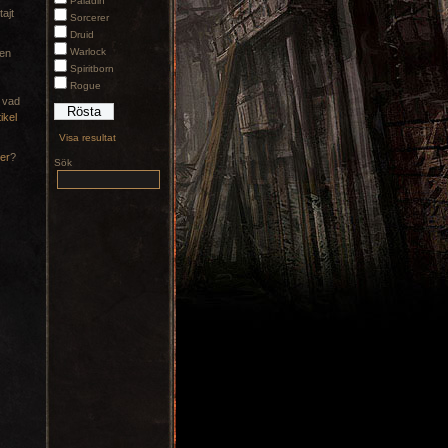
Paladin
tajt
Sorcerer
Druid
Warlock
Den
Spiritborn
Rogue
m vad
tikel
Visa resultat
er
?
Sök