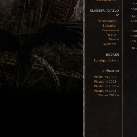
Ett 
dead
KLASSER I DIABLO
IV
Diab
Necromancer –
som 
Barbarian –
Sorceress –
I sa
Rogue –
som 
Druid –
hos 
Spiritborn –
Du v
BÖCKER
Samtliga böcker –
KRÖNIKOR
Plastdunk 2001 –
Plastdunk 2002 –
Plastdunk 2003 –
Plastdunk 2004 –
Shinee 2011 –