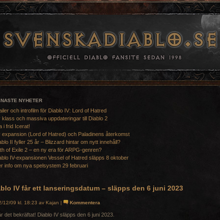
ENASTE NYHETER
ailer och introfilm för Diablo IV: Lord of Hatred
 klass och massiva uppdateringar till Diablo 2
a i frid Icerat!
 expansion (Lord of Hatred) och Paladinens återkomst
ablo II fyller 25 år – Blizzard hintar om nytt innehåll?
th of Exile 2 – en ny era för ARPG-genren?
ablo IV-expansionen Vessel of Hatred släpps 8 oktober
r info om nya spelsystem 29 februari
blo IV får ett lanseringsdatum – släpps den 6 juni 2023
/12/09 kl. 18:23 av Kajan |
Kommentera
r det bekräftat! Diablo IV släpps den 6 juni 2023.