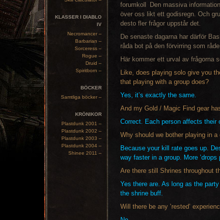
Den massiva informatio
över oss likt ett godisregn. Och gr
KLASSER I DIABLO
desto fler frågor uppstår det.
IV
Necromancer –
De senaste dagarna har därför Bashi
Barbarian –
råda bot på den förvirring som råder
Sorceress –
Rogue –
Här kommer ett urval av frågorna 
Druid –
Spiritborn –
Like, does playing solo give you 
that playing with a group does?
BÖCKER
Yes, it’s exactly the same.
Samtliga böcker –
And my Gold / Magic Find gear ha
KRÖNIKOR
Correct. Each person affects their
Plastdunk 2001 –
Plastdunk 2002 –
Why should we bother playing in a
Plastdunk 2003 –
Plastdunk 2004 –
Because your kill rate goes up. Desp
Shinee 2011 –
way faster in a group. More ’drops
Are there still Shrines throughout
Yes there are. As long as the party 
the shrine buff.
Will there be any ’rested’ experien
No.