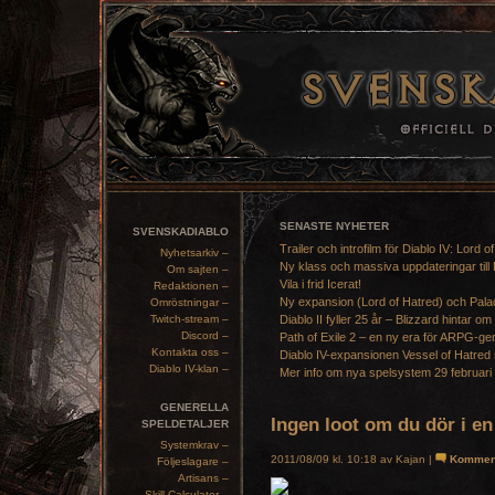
SENASTE NYHETER
SVENSKADIABLO
Trailer och introfilm för Diablo IV: Lord o
Nyhetsarkiv –
Ny klass och massiva uppdateringar till 
Om sajten –
Vila i frid Icerat!
Redaktionen –
Ny expansion (Lord of Hatred) och Pala
Omröstningar –
Twitch-stream –
Diablo II fyller 25 år – Blizzard hintar om
Discord –
Path of Exile 2 – en ny era för ARPG-ge
Kontakta oss –
Diablo IV-expansionen Vessel of Hatred 
Diablo IV-klan –
Mer info om nya spelsystem 29 februari
GENERELLA
Ingen loot om du dör i en
SPELDETALJER
Systemkrav –
2011/08/09 kl. 10:18 av Kajan |
Kommen
Följeslagare –
Artisans –
Skill Calculator –