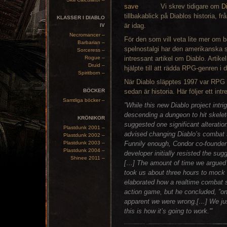
Vi skrev tidigare om
D
tillbakablick på Diablos historia, fr
KLASSER I DIABLO
är idag.
IV
Necromancer –
För den som vill veta lite mer om b
Barbarian –
spelnostalgi har den amerikanska 
Sorceress –
Rogue –
intressant artikel om Diablo. Artik
Druid –
hjälpte till att rädda RPG-genren i 
Spiritborn –
När Diablo släpptes 1997 var RPG 
BÖCKER
sedan är historia. Här följer ett int
Samtliga böcker –
”While this new Diablo project intr
descending a dungeon to hit skele
KRÖNIKOR
suggested one significant alteratio
Plastdunk 2001 –
advised changing Diablo’s combat 
Plastdunk 2002 –
Plastdunk 2003 –
Funnily enough, Condor co-founde
Plastdunk 2004 –
developer initially resisted the sug
Shinee 2011 –
[…] The amount of time we argued ab
took us about three hours to mock 
elaborated how a realtime combat 
action game, but he concluded, ”onc
apparent we were wrong.[…] We just 
this is how it’s going to work.'”