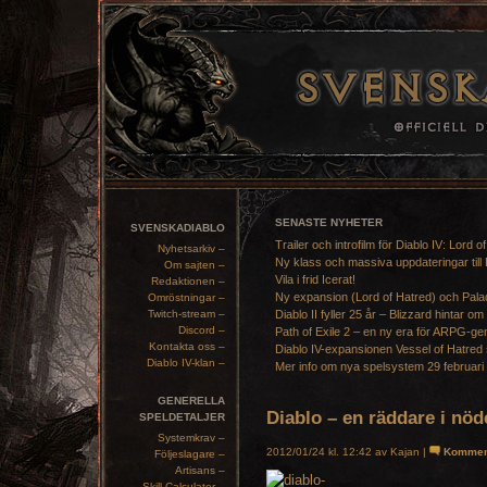
SENASTE NYHETER
SVENSKADIABLO
Trailer och introfilm för Diablo IV: Lord o
Nyhetsarkiv –
Ny klass och massiva uppdateringar till 
Om sajten –
Vila i frid Icerat!
Redaktionen –
Ny expansion (Lord of Hatred) och Pala
Omröstningar –
Twitch-stream –
Diablo II fyller 25 år – Blizzard hintar om
Discord –
Path of Exile 2 – en ny era för ARPG-ge
Kontakta oss –
Diablo IV-expansionen Vessel of Hatred 
Diablo IV-klan –
Mer info om nya spelsystem 29 februari
GENERELLA
Diablo – en räddare i nö
SPELDETALJER
Systemkrav –
2012/01/24 kl. 12:42 av Kajan |
Kommen
Följeslagare –
Artisans –
Skill Calculator –