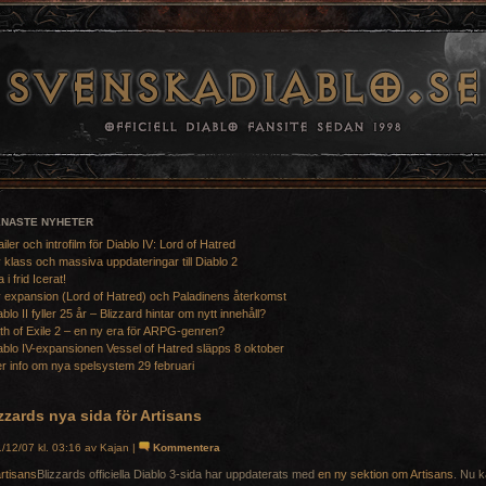
ENASTE NYHETER
ailer och introfilm för Diablo IV: Lord of Hatred
 klass och massiva uppdateringar till Diablo 2
a i frid Icerat!
 expansion (Lord of Hatred) och Paladinens återkomst
ablo II fyller 25 år – Blizzard hintar om nytt innehåll?
th of Exile 2 – en ny era för ARPG-genren?
ablo IV-expansionen Vessel of Hatred släpps 8 oktober
r info om nya spelsystem 29 februari
zzards nya sida för Artisans
/12/07 kl. 03:16 av Kajan |
Kommentera
Blizzards officiella Diablo 3-sida har uppdaterats med
en ny sektion om Artisans
. Nu 