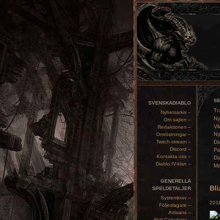
S
SVENSKADIABLO
Tr
Nyhetsarkiv –
Ny
Om sajten –
Vil
Redaktionen –
Ny
Omröstningar –
Twitch-stream –
Di
Discord –
Pa
Kontakta oss –
Di
Diablo IV-klan –
Me
GENERELLA
Bli
SPELDETALJER
Systemkrav –
2011
Följeslagare –
Artisans –
Skill Calculator –