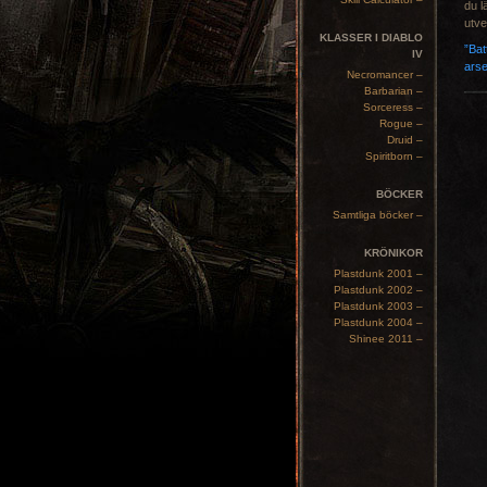
du l
utve
KLASSER I DIABLO
”Bat
IV
arse
Necromancer –
Barbarian –
Sorceress –
Rogue –
Druid –
Spiritborn –
BÖCKER
Samtliga böcker –
KRÖNIKOR
Plastdunk 2001 –
Plastdunk 2002 –
Plastdunk 2003 –
Plastdunk 2004 –
Shinee 2011 –