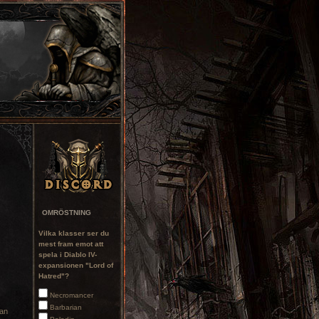
OMRÖSTNING
Vilka klasser ser du
mest fram emot att
spela i Diablo IV-
expansionen "Lord of
Hatred"?
Necromancer
Barbarian
kan