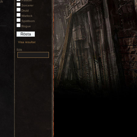
Paladin
ch
Sorcerer
Druid
Warlock
Spiritborn
Rogue
Visa resultat
Sök