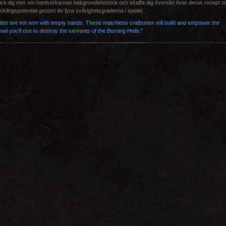
ära dig mer om hantverkarnas bakgrundshistoria och skaffa dig översikt över deras recept o
cklingspotential genom de fyra svårighetsgraderna i spelet.
tles are not won with empty hands. These matchless craftsmen will build and empower the
nal you’ll use to destroy the servants of the Burning Hells.”