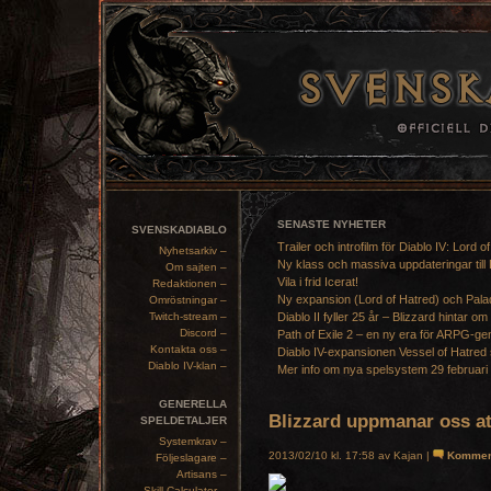
SENASTE NYHETER
SVENSKADIABLO
Trailer och introfilm för Diablo IV: Lord o
Nyhetsarkiv –
Ny klass och massiva uppdateringar till 
Om sajten –
Vila i frid Icerat!
Redaktionen –
Ny expansion (Lord of Hatred) och Pala
Omröstningar –
Twitch-stream –
Diablo II fyller 25 år – Blizzard hintar om
Discord –
Path of Exile 2 – en ny era för ARPG-ge
Kontakta oss –
Diablo IV-expansionen Vessel of Hatred 
Diablo IV-klan –
Mer info om nya spelsystem 29 februari
GENERELLA
Blizzard uppmanar oss a
SPELDETALJER
Systemkrav –
2013/02/10 kl. 17:58 av Kajan |
Kommen
Följeslagare –
Artisans –
Skill Calculator –