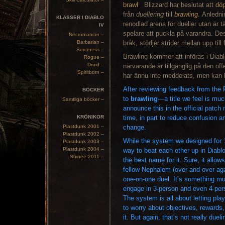
Blizzard har beslutat att
dö
från
duellering
till
brawling
. Anledni
KLASSER I DIABLO
renodlad arena för dueller utan är tä
IV
spelare att puckla på varandra. De
Necromancer –
Barbarian –
bråk, stödjer strider mellan upp till 
Sorceress –
Brawling kommer att införas i Diab
Rogue –
Druid –
närvarande är tillgänglig på den of
Spiritborn –
har ännu inte meddelats, men kan 
After reviewing feedback from the
BÖCKER
to
brawling
—a title we feel is muc
Samtliga böcker –
announce this in the official patch
KRÖNIKOR
time, in part to reduce confusion a
Plastdunk 2001 –
change.
Plastdunk 2002 –
While the system we designed for 1
Plastdunk 2003 –
Plastdunk 2004 –
way to beat each other up in Diablo
Shinee 2011 –
the best name for it. Sure, it all
fellow Nephalem (over and over again
one-on-one duel. It’s something m
engage in 3-person and even 4-perso
The system is all about letting pla
to worry about objectives, rewards,
it. But again, that’s not really dueli