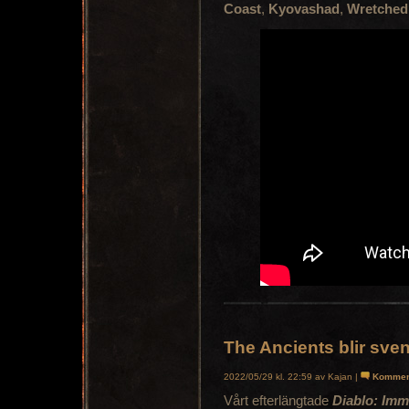
Coast
,
Kyovashad
,
Wretched
The Ancients blir sven
2022/05/29 kl. 22:59 av Kajan |
Kommen
Vårt efterlängtade
Diablo: Imm