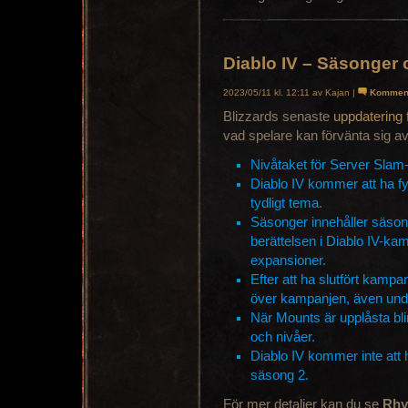
Diablo IV – Säsonger 
2023/05/11 kl. 12:11 av Kajan |
Kommen
Blizzards senaste
uppdatering 
vad spelare kan förvänta sig av 
Nivåtaket för Server Slam-
Diablo IV kommer att ha fy
tydligt tema.
Säsonger innehåller säson
berättelsen i Diablo IV-kam
expansioner.
Efter att ha slutfört kampa
över kampanjen, även und
När Mounts är upplåsta blir
och nivåer.
Diablo IV kommer inte att
säsong 2.
För mer detaljer kan du se
Rhy