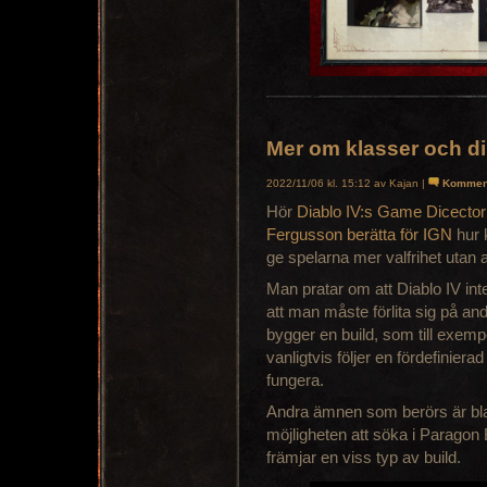
Mer om klasser och din
2022/11/06 kl. 15:12 av Kajan |
Kommen
Hör
Diablo IV:s Game Dicecto
Fergusson berätta för IGN
hur 
ge spelarna mer valfrihet utan 
Man pratar om att Diablo IV int
att man måste förlita sig på an
bygger en build, som till exemp
vanligtvis följer en fördefinier
fungera.
Andra ämnen som berörs är bla
möjligheten att söka i Paragon 
främjar en viss typ av build.