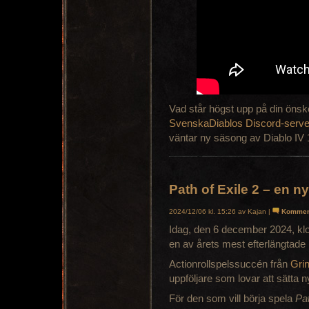
Vad står högst upp på din önske
SvenskaDiablos Discord-serve
väntar ny säsong av Diablo IV 
Path of Exile 2 – en 
2024/12/06 kl. 15:26 av Kajan |
Kommen
Idag, den 6 december 2024, kloc
en av årets mest efterlängtade
Actionrollspelssuccén från
Gri
uppföljare som lovar att sätta 
För den som vill börja spela
Pat