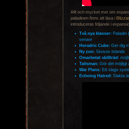
Allt och mycket mer om expans
paladinen finns att läsa i
Blizza
introduceras följande i expansi
Två nya klasser:
Paladin 
senare
Horadric Cube:
Ger dig mö
Ny zon:
Skovos Islands
Omarbetat skillträd:
möjli
Talisman:
Gör det möjligt 
War Plans:
Ett slags sys
Echoing Hatred
: Slakta 