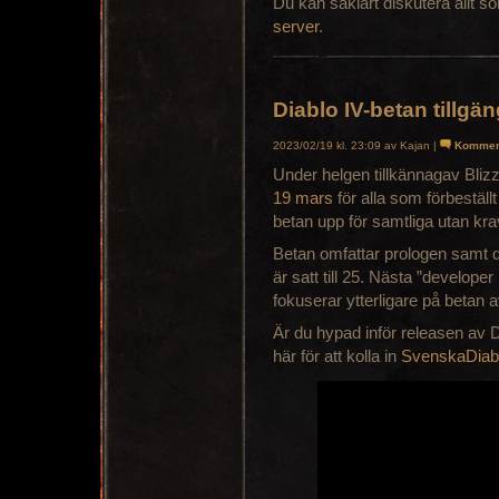
Du kan såklart diskutera allt so
server
.
Diablo IV-betan tillgä
2023/02/19 kl. 23:09 av Kajan |
Kommen
Under helgen tillkännagav Bliz
19 mars
för alla som förbestäl
betan upp för samtliga utan krav
Betan omfattar prologen samt de
är satt till 25. Nästa ”develope
fokuserar ytterligare på betan a
Är du hypad inför releasen av 
här för att kolla in
SvenskaDiabl