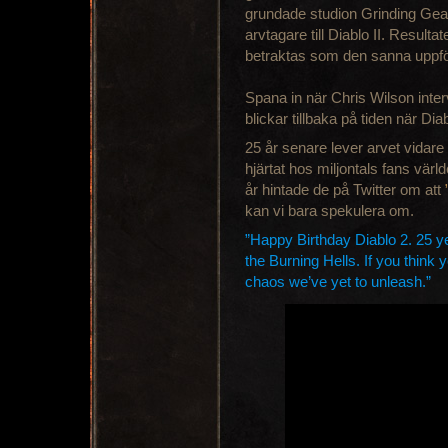
grundade studion Grinding Gea
arvtagare till Diablo II. Resulta
betraktas som den sanna uppfö
Spana in när Chris Wilson int
blickar tillbaka på tiden när Di
25 år senare lever arvet vida
hjärtat hos miljontals fans värl
år hintade de på Twitter om att
kan vi bara spekulera om.
”Happy Birthday Diablo 2. 25 ye
the Burning Hells. If you think y
chaos we’ve yet to unleash.”