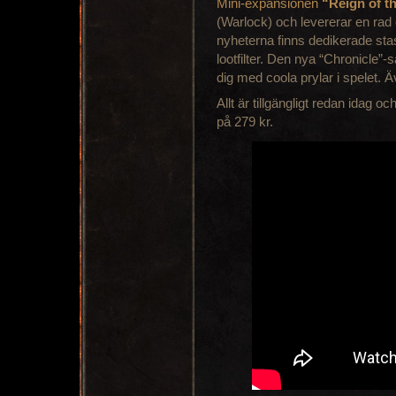
Mini-expansionen
“Reign of t
(Warlock) och levererar en rad e
nyheterna finns dedikerade sta
lootfilter. Den nya “Chronicle”-s
dig med coola prylar i spelet.
Allt är tillgängligt redan idag 
på 279 kr.