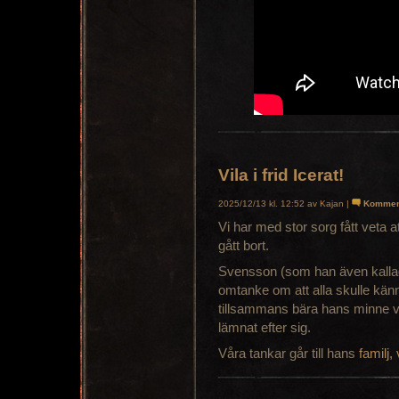
Vila i frid Icerat!
2025/12/13 kl. 12:52 av Kajan |
Kommen
Vi har med stor sorg fått veta a
gått bort.
Svensson (som han även kallade
omtanke om att alla skulle kän
tillsammans bära hans minne v
lämnat efter sig.
Våra tankar går till hans
familj