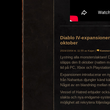
Diablo IV-expansionen
oktober
2024/10/04 kl. 11:55 av Kajan |
Kommen
Lystring alla monsterslaktare!
släpps den 8 oktober (natten m
tid på PC, Xbox och Playstatio
Expansionen introducerar en n
från Nahantus djungler känd kän
Något av en blandning mellan 
Vessel of Hatred erbjuder också
slakta och nya endgame-system 
möjlighet att rekrytera följesl