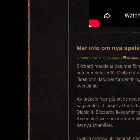
Mer info om nya spels
2024/02/25 kl. 11:06 av Kajan |
Kommen
Blizzard meddelar datumet för nä
och mer
detaljer för Diablo I
Tiden och datumet för sändnin
svensk tid.
Av artikeln framgår att de nya 
pågående och högst aktuella t
Diablo 4. Blizzards livesändn
AnnacakeLive
som kommer till 
det nya innehållet.
I vanlig ordning obligatorisk nä