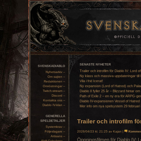
SENASTE NYHETER
SVENSKADIABLO
Trailer och introfilm för Diablo IV: Lord o
Nyhetsarkiv –
Ny klass och massiva uppdateringar till 
Om sajten –
Vila i frid Icerat!
Redaktionen –
Ny expansion (Lord of Hatred) och Pala
Omröstningar –
Twitch-stream –
Diablo II fyller 25 år – Blizzard hintar om
Discord –
Path of Exile 2 – en ny era för ARPG-ge
Kontakta oss –
Diablo IV-expansionen Vessel of Hatred 
Diablo IV-klan –
Mer info om nya spelsystem 29 februari
GENERELLA
Trailer och introfilm f
SPELDETALJER
Systemkrav –
Följeslagare –
2026/04/23 kl. 21:25 av Kajan |
Kommen
Artisans –
Öppningsfilmen för Diablo IV: L
Skill Calculator –