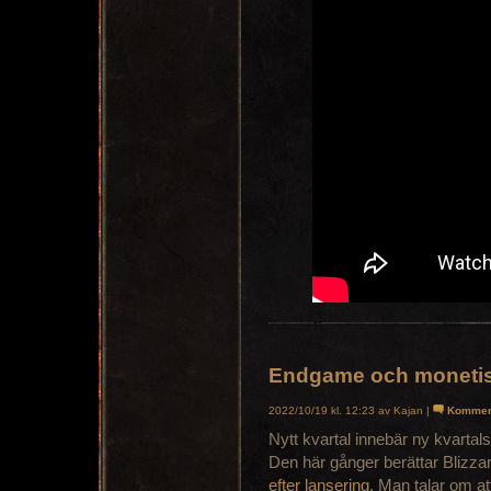
Endgame och monetise
2022/10/19 kl. 12:23 av Kajan |
Kommen
Nytt kvartal innebär ny kvartal
Den här gånger berättar Blizz
efter lansering
. Man talar om at