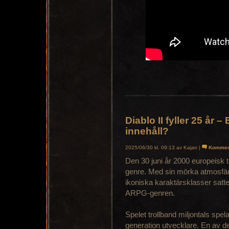
Diablo II fyller 25 år –
innehåll?
2025/06/30 kl. 09:13 av Kajan |
Kommen
Den 30 juni år 2000 europeisk t
genre. Med sin mörka atmosfär
ikoniska karaktärsklasser satte D
ARPG-genren.
Spelet trollband miljontals spe
generation utvecklare. En av 