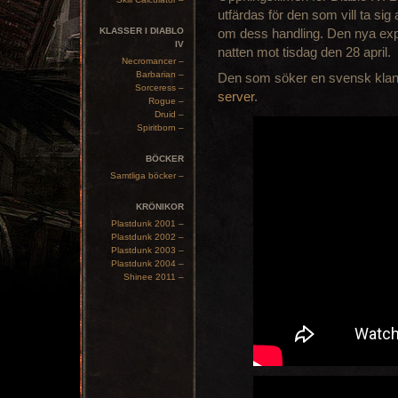
utfärdas för den som vill ta si
KLASSER I DIABLO
om dess handling. Den nya exp
IV
natten mot tisdag den 28 april.
Necromancer –
Barbarian –
Den som söker en svensk klan
Sorceress –
server
.
Rogue –
Druid –
Spiritborn –
BÖCKER
Samtliga böcker –
KRÖNIKOR
Plastdunk 2001 –
Plastdunk 2002 –
Plastdunk 2003 –
Plastdunk 2004 –
Shinee 2011 –