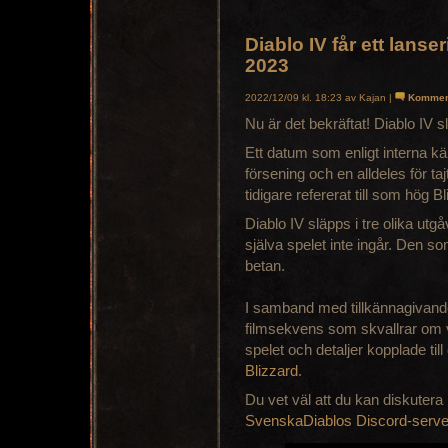
Diablo IV får ett lans
2023
2022/12/09 kl. 18:23 av Kajan |
Kommen
Nu är det bekräftat! Diablo IV s
Ett datum som enligt interna käll
försening och en alldeles för ta
tidigare refererat till som hög B
Diablo IV släpps i tre olika ut
själva spelet inte ingår. Den som
betan.
I samband med tillkännagivande
filmsekvens som skvallrar om
spelet och detaljer kopplade til
Blizzard
.
Du vet väl att du kan diskutera
SvenskaDiablos Discord-serve