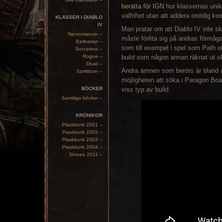
berätta för IGN
hur klassernas unik
valfrihet utan att addera onödig ko
KLASSER I DIABLO
IV
Man pratar om att Diablo IV inte s
Necromancer –
måste förlita sig på andras förmåga
Barbarian –
som till exempel i spel som Path of 
Sorceress –
Rogue –
build som någon annan räknat ut s
Druid –
Andra ämnen som berörs är bland a
Spiritborn –
möjligheten att söka i Paragon Boa
BÖCKER
viss typ av build.
Samtliga böcker –
KRÖNIKOR
Plastdunk 2001 –
Plastdunk 2002 –
Plastdunk 2003 –
Plastdunk 2004 –
Shinee 2011 –