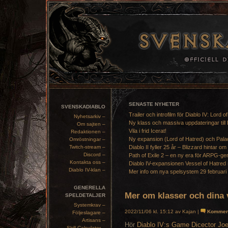
SENASTE NYHETER
SVENSKADIABLO
Trailer och introfilm för Diablo IV: Lord o
Nyhetsarkiv –
Ny klass och massiva uppdateringar till 
Om sajten –
Vila i frid Icerat!
Redaktionen –
Ny expansion (Lord of Hatred) och Pala
Omröstningar –
Twitch-stream –
Diablo II fyller 25 år – Blizzard hintar om
Discord –
Path of Exile 2 – en ny era för ARPG-ge
Kontakta oss –
Diablo IV-expansionen Vessel of Hatred 
Diablo IV-klan –
Mer info om nya spelsystem 29 februari
GENERELLA
Mer om klasser och dina v
SPELDETALJER
Systemkrav –
2022/11/06 kl. 15:12 av Kajan |
Kommen
Följeslagare –
Artisans –
Hör
Diablo IV:s Game Dicector Jo
Skill Calculator –