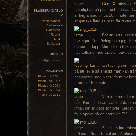
GameX-mässan i S
naturligtvis på plats och i deras Di
KLASSER I DIABLO
är begränsad till ca 20 minuter per 
IV
är ganska lång så man får räkna me
Necromancer –
Barbarian –
Sorceress –
Rogue –
För att lätta upp s
Druid –
tävlingar. Den tävling som jag delto
Spiritborn –
en post it-lapp. Min tidlösa tolkni
nyckelband med Diablomotiv, och då 
BÖCKER
Samtliga böcker –
En annan tävling som kom
KRÖNIKOR
på att levla så snabbt man kan från 
Plastdunk 2001 –
snabbaste med piser i form av betor
Plastdunk 2002 –
efter ca 15 minuter.
Plastdunk 2003 –
Plastdunk 2004 –
Shinee 2011 –
Vi rekommenderar 
bås. Kön till deras Diablo 3-dator i
innan det är dags för byte. Medan 
följa spelet på en storbilds-TV.
Sist men inte mins
mässan för att ta pulsen på bland