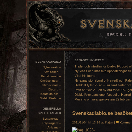
SENASTE NYHETER
SVENSKADIABLO
Trailer och introfilm för Diablo IV: Lord o
Nyhetsarkiv –
Ny klass och massiva uppdateringar till 
Om sajten –
Vila i frid Icerat!
Redaktionen –
Ny expansion (Lord of Hatred) och Pala
Omröstningar –
Twitch-stream –
Diablo II fyller 25 år – Blizzard hintar om
Discord –
Path of Exile 2 – en ny era för ARPG-ge
Kontakta oss –
Diablo IV-expansionen Vessel of Hatred 
Diablo IV-klan –
Mer info om nya spelsystem 29 februari
GENERELLA
Svenskadiablo.se besöke
SPELDETALJER
Systemkrav –
2011/11/04 kl. 13:19 av Kajan |
Kommen
Följeslagare –
Artisans –
Skill Calculator –