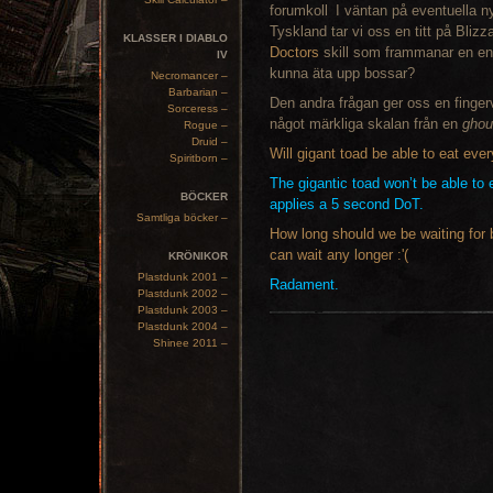
I väntan på eventuella 
Tyskland tar vi oss en titt på Bliz
KLASSER I DIABLO
Doctors
skill som frammanar en en
IV
kunna äta upp bossar?
Necromancer –
Barbarian –
Den andra frågan ger oss en finger
Sorceress –
något märkliga skalan från en
ghou
Rogue –
Druid –
Will gigant toad be able to eat eve
Spiritborn –
The gigantic toad won’t be able to
BÖCKER
applies a 5 second DoT.
Samtliga böcker –
How long should we be waiting for be
can wait any longer :'(
KRÖNIKOR
Plastdunk 2001 –
Radament.
Plastdunk 2002 –
Plastdunk 2003 –
Plastdunk 2004 –
Shinee 2011 –