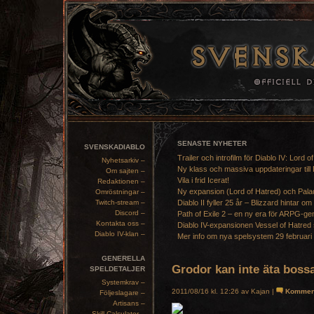
SENASTE NYHETER
SVENSKADIABLO
Trailer och introfilm för Diablo IV: Lord o
Nyhetsarkiv –
Ny klass och massiva uppdateringar till 
Om sajten –
Vila i frid Icerat!
Redaktionen –
Ny expansion (Lord of Hatred) och Pala
Omröstningar –
Twitch-stream –
Diablo II fyller 25 år – Blizzard hintar om
Discord –
Path of Exile 2 – en ny era för ARPG-ge
Kontakta oss –
Diablo IV-expansionen Vessel of Hatred 
Diablo IV-klan –
Mer info om nya spelsystem 29 februari
GENERELLA
Grodor kan inte äta boss
SPELDETALJER
Systemkrav –
2011/08/16 kl. 12:26 av Kajan |
Kommen
Följeslagare –
Artisans –
Skill Calculator –