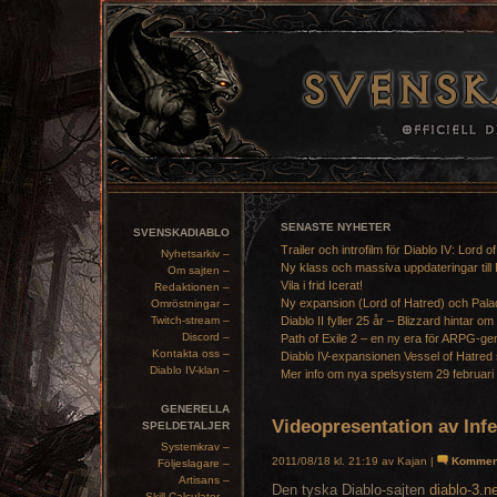
SENASTE NYHETER
SVENSKADIABLO
Trailer och introfilm för Diablo IV: Lord o
Nyhetsarkiv –
Ny klass och massiva uppdateringar till 
Om sajten –
Vila i frid Icerat!
Redaktionen –
Ny expansion (Lord of Hatred) och Pala
Omröstningar –
Twitch-stream –
Diablo II fyller 25 år – Blizzard hintar om
Discord –
Path of Exile 2 – en ny era för ARPG-ge
Kontakta oss –
Diablo IV-expansionen Vessel of Hatred 
Diablo IV-klan –
Mer info om nya spelsystem 29 februari
GENERELLA
Videopresentation av Inf
SPELDETALJER
Systemkrav –
2011/08/18 kl. 21:19 av Kajan |
Kommen
Följeslagare –
Artisans –
Den tyska Diablo-sajten
diablo-3.n
Skill Calculator –