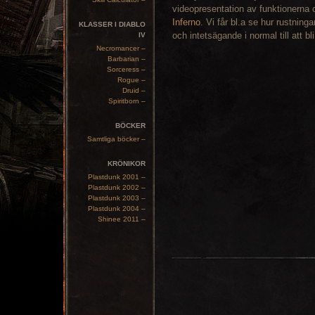
videopresentation av funktionerna 
Inferno
. Vi får bl.a se hur rustning
KLASSER I DIABLO
och intetsägande i normal till att bl
IV
Necromancer –
Barbarian –
Sorceress –
Rogue –
Druid –
Spiritborn –
BÖCKER
Samtliga böcker –
KRÖNIKOR
Plastdunk 2001 –
Plastdunk 2002 –
Plastdunk 2003 –
Plastdunk 2004 –
Shinee 2011 –