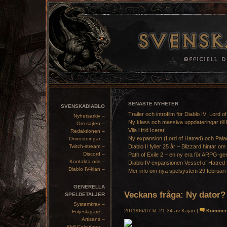
SENASTE NYHETER
SVENSKADIABLO
Trailer och introfilm för Diablo IV: Lord o
Nyhetsarkiv –
Ny klass och massiva uppdateringar till 
Om sajten –
Vila i frid Icerat!
Redaktionen –
Ny expansion (Lord of Hatred) och Pala
Omröstningar –
Twitch-stream –
Diablo II fyller 25 år – Blizzard hintar om
Discord –
Path of Exile 2 – en ny era för ARPG-ge
Kontakta oss –
Diablo IV-expansionen Vessel of Hatred 
Diablo IV-klan –
Mer info om nya spelsystem 29 februari
GENERELLA
Veckans fråga: Ny dator? 
SPELDETALJER
Systemkrav –
2011/06/07 kl. 21:34 av Kajan |
Kommen
Följeslagare –
Artisans –
Skill Calculator –