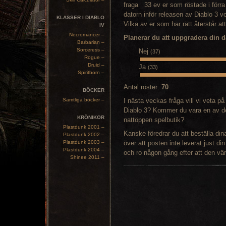
33 ev er som röstade i förr
datorn inför releasen av Diablo 3 
KLASSER I DIABLO
Vilka av er som har rätt återstår at
IV
Necromancer –
Planerar du att uppgradera din 
Barbarian –
Sorceress –
Nej
(37)
Rogue –
Druid –
Ja
(33)
Spiritborn –
Antal röster:
70
BÖCKER
Samtliga böcker –
I nästa veckas fråga vill vi veta på
Diablo 3? Kommer du vara en av dem
KRÖNIKOR
nattöppen spelbutik?
Plastdunk 2001 –
Kanske föredrar du att beställa din
Plastdunk 2002 –
Plastdunk 2003 –
över att posten inte leverat just di
Plastdunk 2004 –
och ro någon gång efter att den vär
Shinee 2011 –