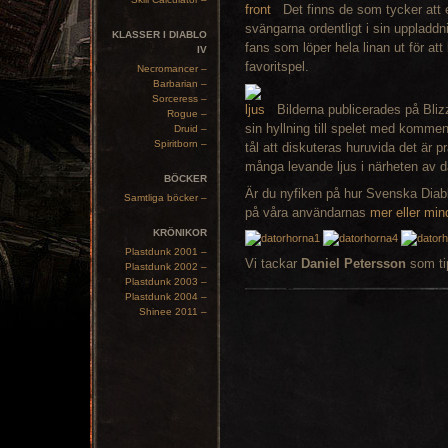
Det finns de som tycker att
svängarna ordentligt i sin uppladdn
KLASSER I DIABLO
fans som löper hela linan ut för att
IV
favoritspel.
Necromancer –
Barbarian –
Sorceress –
Bilderna publicerades på Bli
Rogue –
sin hyllning till spelet med komme
Druid –
Spiritborn –
tål att diskuteras huruvida det är p
många levande ljus i närheten av da
BÖCKER
Är du nyfiken på hur Svenska Diablo
Samtliga böcker –
på våra användarnas
mer eller min
KRÖNIKOR
Plastdunk 2001 –
Vi tackar
Daniel Petersson
som ti
Plastdunk 2002 –
Plastdunk 2003 –
Plastdunk 2004 –
Shinee 2011 –