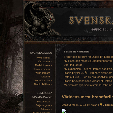
SENASTE NYHETER
SVENSKADIABLO
Trailer och introfilm för Diablo IV: Lord o
Nyhetsarkiv –
Ny klass och massiva uppdateringar till 
Om sajten –
Vila i frid Icerat!
Redaktionen –
Ny expansion (Lord of Hatred) och Pala
Omröstningar –
Twitch-stream –
Diablo II fyller 25 år – Blizzard hintar om
Discord –
Path of Exile 2 – en ny era för ARPG-ge
Kontakta oss –
Diablo IV-expansionen Vessel of Hatred 
Diablo IV-klan –
Mer info om nya spelsystem 29 februari
GENERELLA
Världens mest brandfarli
SPELDETALJER
Systemkrav –
2012/05/06 kl. 13:16 av Kajan |
3 komme
Följeslagare –
Artisans –
Skill Calculator –