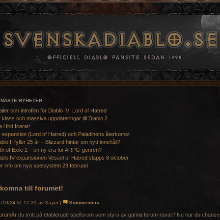
ENASTE NYHETER
ailer och introfilm för Diablo IV: Lord of Hatred
 klass och massiva uppdateringar till Diablo 2
a i frid Icerat!
 expansion (Lord of Hatred) och Paladinens återkomst
ablo II fyller 25 år – Blizzard hintar om nytt innehåll?
th of Exile 2 – en ny era för ARPG-genren?
ablo IV-expansionen Vessel of Hatred släpps 8 oktober
r info om nya spelsystem 29 februari
komna till forumet!
/10/24 kl. 17:31 av Kajan |
Kommentera
Är du trött på etablerade spelforum som styrs av gamla forum-rävar? Nu har du chansen