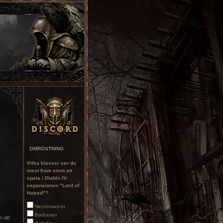
OMRÖSTNING
Vilka klasser ser du
mest fram emot att
spela i Diablo IV-
expansionen "Lord of
Hatred"?
Necromancer
Barbarian
 att