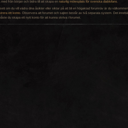
 med från början och bidra till att skapa en
naturlig mötesplats för svenska diablofans
.
ett om du vill vädra dina åsikter eller siktar på att bli en högaktad forumräv är du välkommen
strera ett konto
. Observera att forumet och sajten består av två separata system. Det innebär
åste du skapa ett nytt konto för att kunna skriva i forumet.