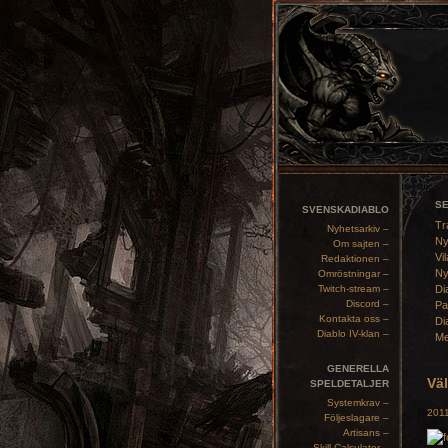
S
SVENSKADIABLO
Tr
Nyhetsarkiv –
Ny
Om sajten –
Vil
Redaktionen –
Ny
Omröstningar –
Twitch-stream –
Di
Discord –
Pa
Kontakta oss –
Di
Diablo IV-klan –
Me
GENERELLA
Väl
SPELDETALJER
Systemkrav –
2011
Följeslagare –
Artisans –
Skill Calculator –