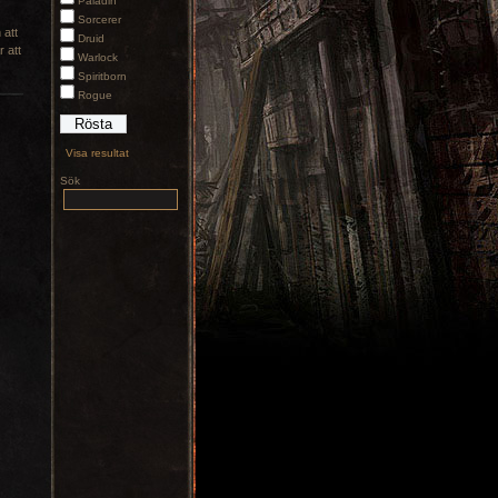
Paladin
Sorcerer
 att
Druid
 att
Warlock
Spiritborn
Rogue
Visa resultat
Sök