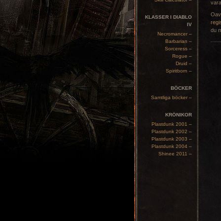
vara
Oavs
KLASSER I DIABLO
regi
IV
du m
Necromancer –
Barbarian –
Sorceress –
Rogue –
Druid –
Spiritborn –
BÖCKER
Samtliga böcker –
KRÖNIKOR
Plastdunk 2001 –
Plastdunk 2002 –
Plastdunk 2003 –
Plastdunk 2004 –
Shinee 2011 –