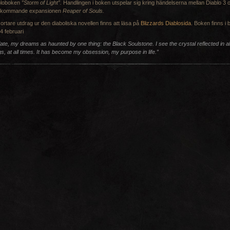
bloboken
”Storm of Light”.
Handlingen i boken utspelar sig kring händelserna mellan Diablo 3 
 kommande expansionen
Reaper of Souls.
kortare utdrag ur den diaboliska novellen finns att läsa på
Blizzards Diablosida
. Boken finns i 
4 februari
late, my dreams as haunted by one thing: the Black Soulstone. I see the crystal reflected in al
gs, at all times. It has become my obsession, my purpose in life.”