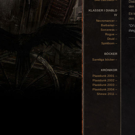
Dia
den
KLASSER I DIABLO
Ett 
IV
den 
Necromancer –
Barbarian –
”Of 
Sorceress –
thin
Rogue –
Druid –
Spiritborn –
BÖCKER
Samtliga böcker –
KRÖNIKOR
Plastdunk 2001 –
Plastdunk 2002 –
Plastdunk 2003 –
Plastdunk 2004 –
Shinee 2011 –