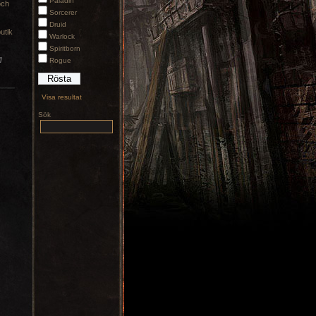
Paladin
och
Sorcerer
Druid
butik
Warlock
Spiritborn
l
Rogue
Visa resultat
Sök