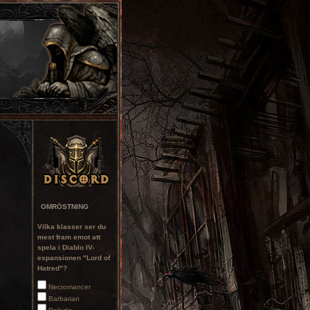
OMRÖSTNING
Vilka klasser ser du
mest fram emot att
spela i Diablo IV-
expansionen "Lord of
Hatred"?
Necromancer
Barbarian