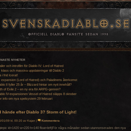
ENASTE NYHETER
ailer och introfilm för Diablo IV: Lord of Hatred
 klass och massiva uppdateringar till Diablo 2
a i frid Icerat!
 expansion (Lord of Hatred) och Paladinens återkomst
ablo II fyller 25 år – Blizzard hintar om nytt innehåll?
th of Exile 2 – en ny era för ARPG-genren?
ablo IV-expansionen Vessel of Hatred släpps 8 oktober
r info om nya spelsystem 29 februari
 hände efter Diablo 3? Storm of Light!
/01/09 kl. 00:20 av Kajan |
Kommentera
glepic id=1420 w=220 h=140 float=left]För några månader sedan utannonserades den nya