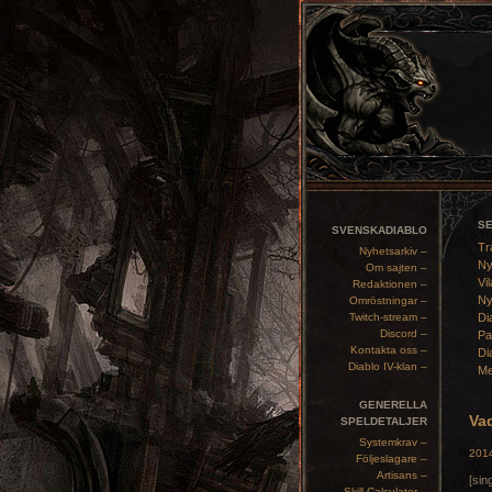
S
SVENSKADIABLO
Tr
Nyhetsarkiv –
Ny
Om sajten –
Vil
Redaktionen –
Ny
Omröstningar –
Twitch-stream –
Di
Discord –
Pa
Kontakta oss –
Di
Diablo IV-klan –
Me
GENERELLA
Vad
SPELDETALJER
Systemkrav –
2014
Följeslagare –
Artisans –
[sin
Skill Calculator –