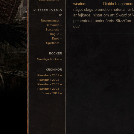
Diablo Incgamers
något slags promotionmaterial för 
KLASSER I DIABLO
är fejkade, hintar om att
Sword of
IV
presenteras under årets BlizzCon. Hu
Necromancer –
Barbarian –
du?
Sorceress –
Rogue –
Druid –
Spiritborn –
BÖCKER
Samtliga böcker –
KRÖNIKOR
Plastdunk 2001 –
Plastdunk 2002 –
Plastdunk 2003 –
Plastdunk 2004 –
Shinee 2011 –