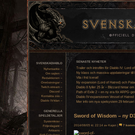
SENASTE NYHETER
SVENSKADIABLO
Trailer och introfilm för Diablo IV: Lord o
Nyhetsarkiv –
Ny klass och massiva uppdateringar till 
Om sajten –
Vila i frid Icerat!
Redaktionen –
Ny expansion (Lord of Hatred) och Pala
Omröstningar –
Twitch-stream –
Diablo II fyller 25 år – Blizzard hintar om
Discord –
Path of Exile 2 – en ny era för ARPG-ge
Kontakta oss –
Diablo IV-expansionen Vessel of Hatred 
Diablo IV-klan –
Mer info om nya spelsystem 29 februari
GENERELLA
Sword of Wisdom – ny D
SPELDETALJER
Systemkrav –
2014/08/05 kl. 22:14 av Kajan |
7 komme
Följeslagare –
Artisans –
Skill Calculator –