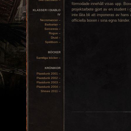
förmodade innehåll visas upp. Boxen
projektarbete gjort av en student i
KLASSER I DIABLO
inte låta bli att imponeras av hans 
IV
officiella boxen i sina egna händer.
Necromancer –
Barbarian –
Sorceress –
Rogue –
Druid –
Spiritborn –
BÖCKER
Samtliga böcker –
KRÖNIKOR
Plastdunk 2001 –
Plastdunk 2002 –
Plastdunk 2003 –
Plastdunk 2004 –
Shinee 2011 –