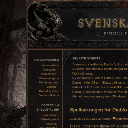
SENASTE NYHETER
SVENSKADIABLO
Trailer och introfilm för Diablo IV: Lord o
Nyhetsarkiv –
Ny klass och massiva uppdateringar till 
Om sajten –
Vila i frid Icerat!
Redaktionen –
Ny expansion (Lord of Hatred) och Pala
Omröstningar –
Twitch-stream –
Diablo II fyller 25 år – Blizzard hintar om
Discord –
Path of Exile 2 – en ny era för ARPG-ge
Kontakta oss –
Diablo IV-expansionen Vessel of Hatred 
Diablo IV-klan –
Mer info om nya spelsystem 29 februari
GENERELLA
Spelkartongen för Diablo
SPELDETALJER
Systemkrav –
2011/05/22 kl. 21:28 av Kajan |
Kommen
Följeslagare –
Artisans –
Diablo Incgamers
tipsar om ett vid
Skill Calculator –