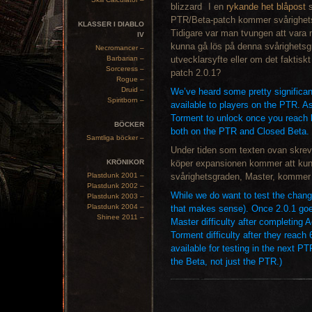
I en
rykande het blåpost
s
PTR/Beta-patch kommer svårighetsg
KLASSER I DIABLO
Tidigare var man tvungen att vara m
IV
kunna gå lös på denna svårighetsgra
Necromancer –
Barbarian –
utvecklarsyfte eller om det faktiskt
Sorceress –
patch 2.0.1?
Rogue –
Druid –
We’ve heard some pretty significant
Spiritborn –
available to players on the PTR. As
Torment to unlock once you reach l
BÖCKER
both on the PTR and Closed Beta.
Samtliga böcker –
Under tiden som texten ovan skre
KRÖNIKOR
köper expansionen kommer att kun
Plastdunk 2001 –
svårighetsgraden, Master, kommer a
Plastdunk 2002 –
While we do want to test the change
Plastdunk 2003 –
Plastdunk 2004 –
that makes sense). Once 2.0.1 goes 
Shinee 2011 –
Master difficulty after completing 
Torment difficulty after they reach
available for testing in the next PT
the Beta, not just the PTR.)