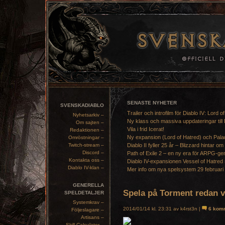
SENASTE NYHETER
SVENSKADIABLO
Trailer och introfilm för Diablo IV: Lord o
Nyhetsarkiv –
Ny klass och massiva uppdateringar till 
Om sajten –
Vila i frid Icerat!
Redaktionen –
Ny expansion (Lord of Hatred) och Pala
Omröstningar –
Twitch-stream –
Diablo II fyller 25 år – Blizzard hintar om
Discord –
Path of Exile 2 – en ny era för ARPG-ge
Kontakta oss –
Diablo IV-expansionen Vessel of Hatred 
Diablo IV-klan –
Mer info om nya spelsystem 29 februari
GENERELLA
Spela på Torment redan vi
SPELDETALJER
Systemkrav –
2014/01/14 kl. 23:31 av k4rst3n |
6 kom
Följeslagare –
Artisans –
Skill Calculator –