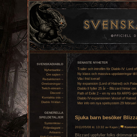
SENASTE NYHETER
SVENSKADIABLO
Trailer och introfilm för Diablo IV: Lord o
Nyhetsarkiv –
Ny klass och massiva uppdateringar till 
Om sajten –
Vila i frid Icerat!
Redaktionen –
Ny expansion (Lord of Hatred) och Pala
Omröstningar –
Twitch-stream –
Diablo II fyller 25 år – Blizzard hintar om
Discord –
Path of Exile 2 – en ny era för ARPG-ge
Kontakta oss –
Diablo IV-expansionen Vessel of Hatred 
Diablo IV-klan –
Mer info om nya spelsystem 29 februari
GENERELLA
Sjuka barn besöker Blizz
SPELDETALJER
Systemkrav –
2011/05/06 kl. 13:32 av Kajan |
Kommen
Följeslagare –
Artisans –
Blizzard uppfyller folks drömmar i
Skill Calculator –