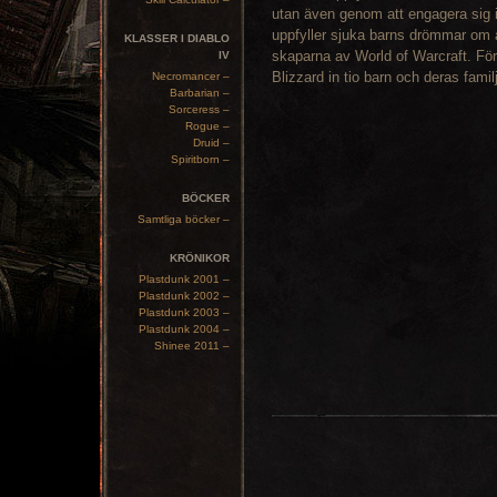
utan även genom att engagera sig 
uppfyller sjuka barns drömmar om at
KLASSER I DIABLO
skaparna av World of Warcraft. För
IV
Blizzard in tio barn och deras famil
Necromancer –
Barbarian –
Sorceress –
Rogue –
Druid –
Spiritborn –
BÖCKER
Samtliga böcker –
KRÖNIKOR
Plastdunk 2001 –
Plastdunk 2002 –
Plastdunk 2003 –
Plastdunk 2004 –
Shinee 2011 –