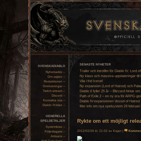
SENASTE NYHETER
SVENSKADIABLO
Trailer och introfilm för Diablo IV: Lord o
Nyhetsarkiv –
Ny klass och massiva uppdateringar till 
Om sajten –
Vila i frid Icerat!
Redaktionen –
Ny expansion (Lord of Hatred) och Pala
Omröstningar –
Twitch-stream –
Diablo II fyller 25 år – Blizzard hintar om
Discord –
Path of Exile 2 – en ny era för ARPG-ge
Kontakta oss –
Diablo IV-expansionen Vessel of Hatred 
Diablo IV-klan –
Mer info om nya spelsystem 29 februari
GENERELLA
Rykte om ett möjligt rel
SPELDETALJER
Systemkrav –
2012/02/26 kl. 21:02 av Kajan |
Kommen
Följeslagare –
Artisans –
Skill Calculator –