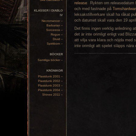
Rykten om releasedatum 
och med fastnade på
Tomshardwar
KLASSER I DIABLO
leksakstillverkare skall ha råkat pu
IV
och datumet skall vara den 19 april
Necromancer –
Barbarian –
Det finns ingen verklig anledning a
Sorceress –
det är inte orimligt enligt vad Blizz
Rogue –
Druid –
att vilja vara klara och nöjda med 
Spiritborn –
inte orimligt att spelet släpps nära
BÖCKER
Samtliga böcker –
KRÖNIKOR
Plastdunk 2001 –
Plastdunk 2002 –
Plastdunk 2003 –
Plastdunk 2004 –
Shinee 2011 –