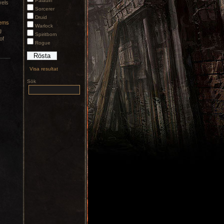
Paladin
vels
Sorcerer
Druid
gems
Warlock
g
Spiritborn
of
Rogue
Visa resultat
Sök