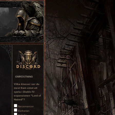
OMRÖSTNING
Vilka klasser ser du
mest fram emot att
spela i Diablo IV-
expansionen "Lord of
Hatred"?
Necromancer
Barbarian