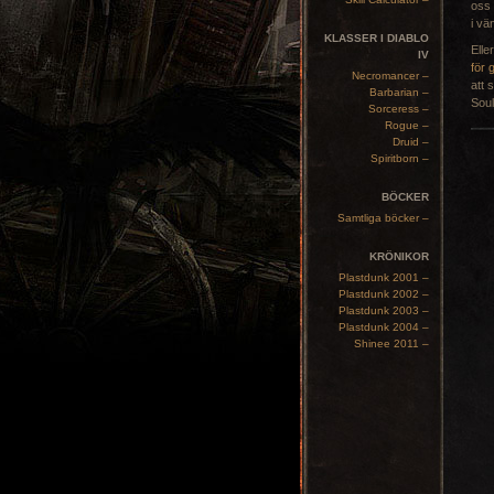
oss 
i vä
KLASSER I DIABLO
Elle
IV
för 
Necromancer –
att 
Barbarian –
Soul
Sorceress –
Rogue –
Druid –
Spiritborn –
BÖCKER
Samtliga böcker –
KRÖNIKOR
Plastdunk 2001 –
Plastdunk 2002 –
Plastdunk 2003 –
Plastdunk 2004 –
Shinee 2011 –