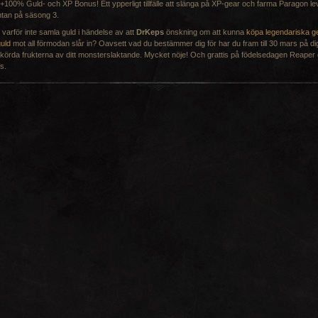
+100% Guld- och XP Bonus! Ett ypperligt tillfälle att slänga på XP-gear och farma Paragon le
ntan på säsong 3.
r varför inte samla guld i händelse av att
DrKeps
önskning om att kunna
köpa legendariska 
guld
mot all förmodan slår in? Oavsett vad du bestämmer dig för har du fram till 30 mars på di
skörda frukterna av ditt monsterslaktande. Mycket nöje! Och grattis på födelsedagen Reaper 
s.