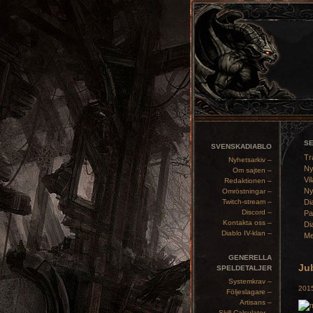
S
SVENSKADIABLO
Tr
Nyhetsarkiv –
Ny
Om sajten –
Vil
Redaktionen –
Ny
Omröstningar –
Twitch-stream –
Di
Discord –
Pa
Kontakta oss –
Di
Diablo IV-klan –
Me
GENERELLA
Jub
SPELDETALJER
Systemkrav –
2015
Följeslagare –
Artisans –
Skill Calculator –