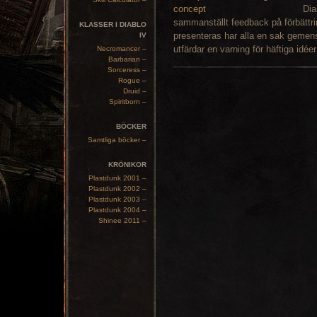
Dia
sammanställt feedback på förbättri
KLASSER I DIABLO
presenteras har alla en sak gemens
IV
utfärdar en varning för häftiga idéer
Necromancer –
Barbarian –
Sorceress –
Rogue –
Druid –
Spiritborn –
BÖCKER
Samtliga böcker –
KRÖNIKOR
Plastdunk 2001 –
Plastdunk 2002 –
Plastdunk 2003 –
Plastdunk 2004 –
Shinee 2011 –