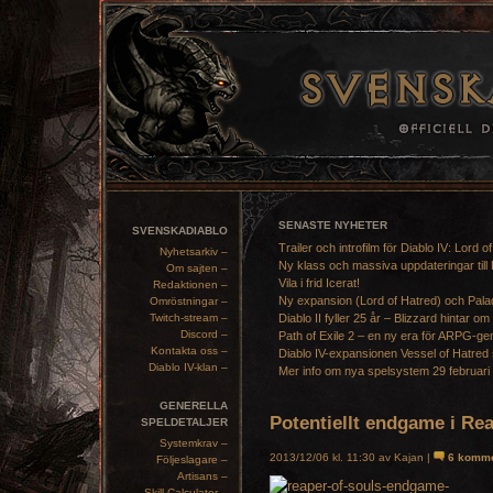
SENASTE NYHETER
SVENSKADIABLO
Trailer och introfilm för Diablo IV: Lord o
Nyhetsarkiv –
Ny klass och massiva uppdateringar till 
Om sajten –
Vila i frid Icerat!
Redaktionen –
Ny expansion (Lord of Hatred) och Pala
Omröstningar –
Twitch-stream –
Diablo II fyller 25 år – Blizzard hintar om
Discord –
Path of Exile 2 – en ny era för ARPG-ge
Kontakta oss –
Diablo IV-expansionen Vessel of Hatred 
Diablo IV-klan –
Mer info om nya spelsystem 29 februari
GENERELLA
Potentiellt endgame i Re
SPELDETALJER
Systemkrav –
2013/12/06 kl. 11:30 av Kajan |
6 komme
Följeslagare –
Artisans –
Skill Calculator –