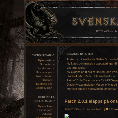
SENASTE NYHETER
SVENSKADIABLO
Trailer och introfilm för Diablo IV: Lord o
Nyhetsarkiv –
Ny klass och massiva uppdateringar till 
Om sajten –
Vila i frid Icerat!
Redaktionen –
Ny expansion (Lord of Hatred) och Pala
Omröstningar –
Twitch-stream –
Diablo II fyller 25 år – Blizzard hintar om
Discord –
Path of Exile 2 – en ny era för ARPG-ge
Kontakta oss –
Diablo IV-expansionen Vessel of Hatred 
Diablo IV-klan –
Mer info om nya spelsystem 29 februari
GENERELLA
Patch 2.0.1 släpps på on
SPELDETALJER
Systemkrav –
2014/02/25 kl. 11:14 av k4rst3n |
102 k
Följeslagare –
Artisans –
Skill Calculator –