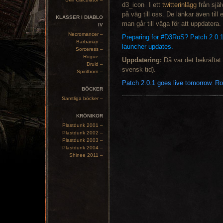
I ett
twitterinlägg
från själ
på väg till oss. De länkar även till 
KLASSER I DIABLO
man går till väga för att uppdatera.
IV
Necromancer –
Preparing for #D3RoS? Patch 2.0.1
Barbarian –
launcher updates.
Sorceress –
Rogue –
Uppdatering:
Då var det bekräftat
Druid –
svensk tid).
Spiritborn –
Patch 2.0.1 goes live tomorrow. Ro
BÖCKER
Samtliga böcker –
KRÖNIKOR
Plastdunk 2001 –
Plastdunk 2002 –
Plastdunk 2003 –
Plastdunk 2004 –
Shinee 2011 –