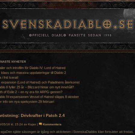
ENASTE NYHETER
ailer och introfilm för Diablo IV: Lord of Hatred
 klass och massiva uppdateringar till Diablo 2
a i frid Icerat!
 expansion (Lord of Hatred) och Paladinens återkomst
ablo II fyller 25 år – Blizzard hintar om nytt innehåll?
th of Exile 2 – en ny era för ARPG-genren?
ablo IV-expansionen Vessel of Hatred släpps 8 oktober
r info om nya spelsystem 29 februari
östning: Drivkrafter i Patch 2.4
/05/16 kl. 15:24 av Kajan |
Kommentera
Den sjätte säsongen är igång och aktiviteten i SvenskaDiablos klan fortsätter att frodas. 