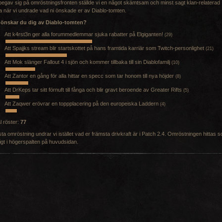
begav sig på omröstningsfronten ställde vi en något skämtsam och minst sagt klan-relaterad
a när vi undrade vad ni önskade er av Diablo-tomten.
 önskar du dig av Diablo-tomten?
Att k4rst3n ger alla forummedlemmar sjuka rabatter på Elgiganten!
(29)
Att Spajjks stream blir startskottet på hans framtida karriär som Twitch-personlighet
(21)
Att Mok slänger Fallout 4 i sjön och kommer tillbaka till sin Diablofamilj
(10)
Att Zantor en gång för alla hittar en specc som tar honom till nya höjder
(8)
Att DrKeps tar sitt förnuft till fånga och blir gravt beroende av Greater Rifts
(5)
Att Zaqwer erövrar en toppplacering på den europeiska Laddern
(4)
l röster:
77
sta omröstning undrar vi istället vad er främsta drivkraft är i Patch 2.4. Omröstningen hittas 
igt i högerspalten på huvudsidan.