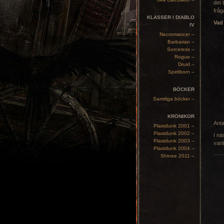
det 
fråg
KLASSER I DIABLO
Vad
IV
Necromancer –
Barbarian –
Sorceress –
Rogue –
Druid –
Spiritborn –
BÖCKER
Samtliga böcker –
KRÖNIKOR
Anta
Plastdunk 2001 –
Plastdunk 2002 –
I nä
Plastdunk 2003 –
vanl
Plastdunk 2004 –
Shinee 2011 –