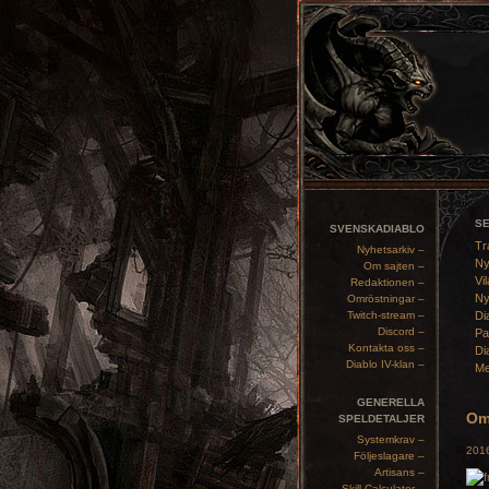
S
SVENSKADIABLO
Tr
Nyhetsarkiv –
Ny
Om sajten –
Vil
Redaktionen –
Ny
Omröstningar –
Twitch-stream –
Di
Discord –
Pa
Kontakta oss –
Di
Diablo IV-klan –
Me
GENERELLA
Omr
SPELDETALJER
Systemkrav –
2016
Följeslagare –
Artisans –
Skill Calculator –