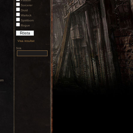
Paladin
Sorcerer
Druid
Warlock
Spiritborn
Rogue
Visa resultat
Sök
som