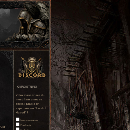
OMRÖSTNING
Vilka klasser ser du
mest fram emot att
spela i Diablo IV-
expansionen "Lord of
Hatred"?
Necromancer
Barbarian
Sist