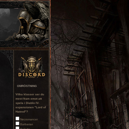
OMRÖSTNING
Vilka klasser ser du
mest fram emot att
spela i Diablo IV-
expansionen "Lord of
Hatred"?
Necromancer
Barbarian