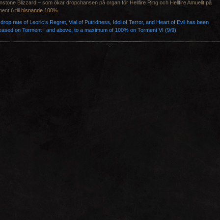
nstone Blizzard – som ökar dropchansen på organ för Hellfire Ring och Hellfire Amuellt på
ent 6 till
hisnande 100%
.
drop rate of
Leoric’s Regret
,
Vial of Putridness
,
Idol of Terror
, and
Heart of Evil
has been
eased on Torment I and above, to a maximum of 100% on Torment VI (9/9)