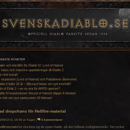
ENASTE NYHETER
ailer och introfilm för Diablo IV: Lord of Hatred
 klass och massiva uppdateringar till Diablo 2
a i frid Icerat!
 expansion (Lord of Hatred) och Paladinens återkomst
ablo II fyller 25 år – Blizzard hintar om nytt innehåll?
th of Exile 2 – en ny era för ARPG-genren?
ablo IV-expansionen Vessel of Hatred släpps 8 oktober
r info om nya spelsystem 29 februari
d dropchans för Hellfire-material
/09/10 kl. 19:58 av Kajan |
4 kommentarer
Det ska löna sig att spela Diablo på den tuffaste svårighetsnivån. Det tycker