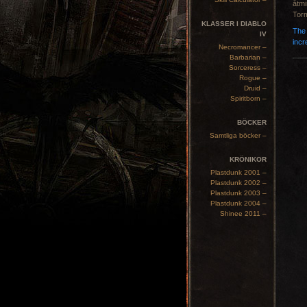
åtmi
Torm
KLASSER I DIABLO
The 
IV
incr
Necromancer –
Barbarian –
Sorceress –
Rogue –
Druid –
Spiritborn –
BÖCKER
Samtliga böcker –
KRÖNIKOR
Plastdunk 2001 –
Plastdunk 2002 –
Plastdunk 2003 –
Plastdunk 2004 –
Shinee 2011 –