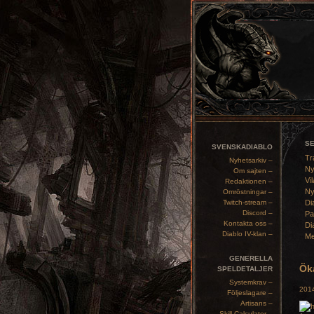
S
SVENSKADIABLO
Tr
Nyhetsarkiv –
Ny
Om sajten –
Vil
Redaktionen –
Ny
Omröstningar –
Twitch-stream –
Di
Discord –
Pa
Kontakta oss –
Di
Diablo IV-klan –
Me
GENERELLA
Öka
SPELDETALJER
Systemkrav –
2014
Följeslagare –
Artisans –
Skill Calculator –