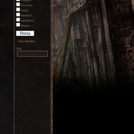
Paladin
Sorcerer
Druid
Warlock
Spiritborn
Rogue
Visa resultat
Sök