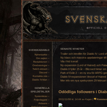
SENASTE NYHETER
SVENSKADIABLO
Trailer och introfilm för Diablo IV: Lord o
Nyhetsarkiv –
Ny klass och massiva uppdateringar till 
Om sajten –
Vila i frid Icerat!
Redaktionen –
Ny expansion (Lord of Hatred) och Pala
Omröstningar –
Twitch-stream –
Diablo II fyller 25 år – Blizzard hintar om
Discord –
Path of Exile 2 – en ny era för ARPG-ge
Kontakta oss –
Diablo IV-expansionen Vessel of Hatred 
Diablo IV-klan –
Mer info om nya spelsystem 29 februari
GENERELLA
Odödliga followers i Diab
SPELDETALJER
Systemkrav –
2011/11/08 kl. 14:44 av Kajan |
Kommen
Följeslagare –
Artisans –
Skill Calculator –