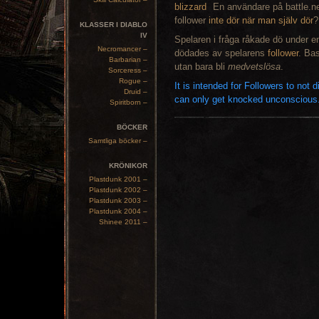
En användare på battle.n
follower
inte dör när man själv dör
?
KLASSER I DIABLO
IV
Spelaren i fråga råkade dö under e
Necromancer –
dödades av spelarens
follower
. Bas
Barbarian –
utan bara bli
medvetslösa
.
Sorceress –
Rogue –
It is intended for Followers to not 
Druid –
can only get knocked unconscious
Spiritborn –
BÖCKER
Samtliga böcker –
KRÖNIKOR
Plastdunk 2001 –
Plastdunk 2002 –
Plastdunk 2003 –
Plastdunk 2004 –
Shinee 2011 –