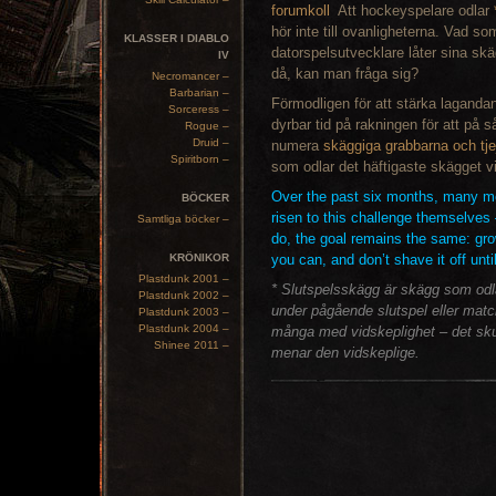
Att hockeyspelare odlar
hör inte till ovanligheterna. Vad so
KLASSER I DIABLO
datorspelsutvecklare låter sina skä
IV
då, kan man fråga sig?
Necromancer –
Barbarian –
Förmodligen för att stärka laganda
Sorceress –
dyrbar tid på rakningen för att på 
Rogue –
Druid –
numera
skäggiga grabbarna och tje
Spiritborn –
som odlar det häftigaste skägget vi
Over the past six months, many m
BÖCKER
risen to this challenge themselve
Samtliga böcker –
do, the goal remains the same: gro
KRÖNIKOR
you can, and don’t shave it off until
Plastdunk 2001 –
* Slutspelsskägg är skägg som odla
Plastdunk 2002 –
under pågående slutspel eller match
Plastdunk 2003 –
Plastdunk 2004 –
många med vidskeplighet – det skull
Shinee 2011 –
menar den vidskeplige.