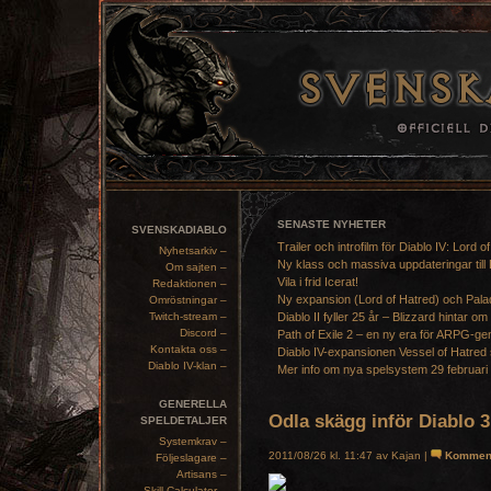
SENASTE NYHETER
SVENSKADIABLO
Trailer och introfilm för Diablo IV: Lord o
Nyhetsarkiv –
Ny klass och massiva uppdateringar till 
Om sajten –
Vila i frid Icerat!
Redaktionen –
Ny expansion (Lord of Hatred) och Pala
Omröstningar –
Twitch-stream –
Diablo II fyller 25 år – Blizzard hintar om
Discord –
Path of Exile 2 – en ny era för ARPG-ge
Kontakta oss –
Diablo IV-expansionen Vessel of Hatred 
Diablo IV-klan –
Mer info om nya spelsystem 29 februari
GENERELLA
Odla skägg inför Diablo 3
SPELDETALJER
Systemkrav –
2011/08/26 kl. 11:47 av Kajan |
Kommen
Följeslagare –
Artisans –
Skill Calculator –