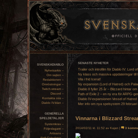
SENASTE NYHETER
SVENSKADIABLO
Trailer och introfilm för Diablo IV: Lord o
Nyhetsarkiv –
Ny klass och massiva uppdateringar till 
Om sajten –
Vila i frid Icerat!
Redaktionen –
Ny expansion (Lord of Hatred) och Pala
Omröstningar –
Twitch-stream –
Diablo II fyller 25 år – Blizzard hintar om
Discord –
Path of Exile 2 – en ny era för ARPG-ge
Kontakta oss –
Diablo IV-expansionen Vessel of Hatred 
Diablo IV-klan –
Mer info om nya spelsystem 29 februari
GENERELLA
Vinnarna i Blizzard Stre
SPELDETALJER
Systemkrav –
2014/02/11 kl. 11:52 av Kajan |
3 komme
Följeslagare –
Artisans –
Skill Calculator –