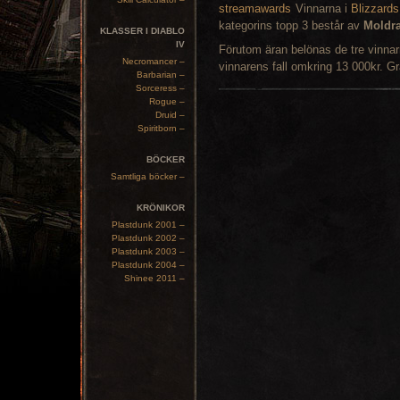
Vinnarna i
Blizzard
kategorins topp 3 består av
Moldr
KLASSER I DIABLO
IV
Förutom äran belönas de tre vinna
Necromancer –
vinnarens fall omkring 13 000kr. Gra
Barbarian –
Sorceress –
Rogue –
Druid –
Spiritborn –
BÖCKER
Samtliga böcker –
KRÖNIKOR
Plastdunk 2001 –
Plastdunk 2002 –
Plastdunk 2003 –
Plastdunk 2004 –
Shinee 2011 –