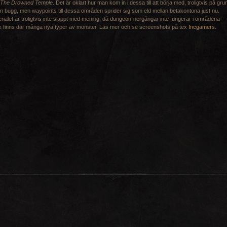
 The Drowned Temple
. Det är oklart hur man kom in i dessa till att börja med, troligtvis på gru
n bugg, men waypoints till dessa områden sprider sig som eld mellan betakontona just nu.
rialet är troligtvis inte släppt med mening, då dungeon-nergångar inte fungerar i områdena –
 finns där många nya typer av monster. Läs mer och se screenshots på tex
Incgamers
.