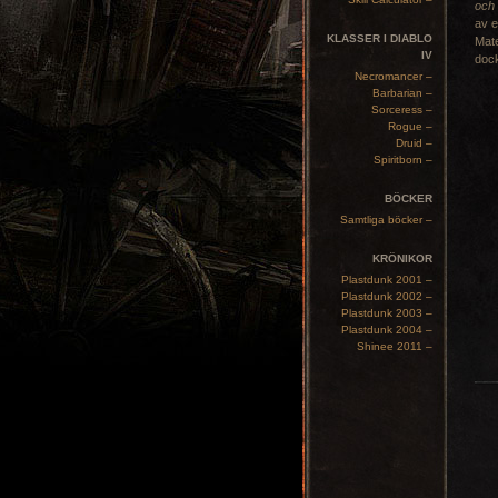
och
av e
KLASSER I DIABLO
Mate
IV
dock
Necromancer –
Barbarian –
Sorceress –
Rogue –
Druid –
Spiritborn –
BÖCKER
Samtliga böcker –
KRÖNIKOR
Plastdunk 2001 –
Plastdunk 2002 –
Plastdunk 2003 –
Plastdunk 2004 –
Shinee 2011 –