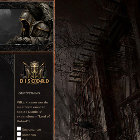
OMRÖSTNING
Vilka klasser ser du
mest fram emot att
spela i Diablo IV-
expansionen "Lord of
Hatred"?
Necromancer
Barbarian
ry