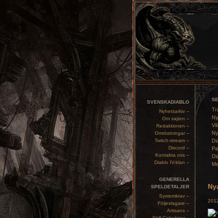
S
SVENSKADIABLO
Tr
Nyhetsarkiv –
Ny
Om sajten –
Vil
Redaktionen –
Ny
Omröstningar –
Twitch-stream –
Di
Discord –
Pa
Kontakta oss –
Di
Diablo IV-klan –
Me
GENERELLA
Ny
SPELDETALJER
Systemkrav –
2012
Följeslagare –
Artisans –
Skill Calculator –