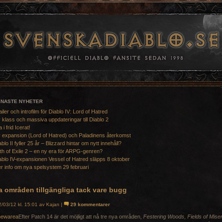
ENASTE NYHETER
ailer och introfilm för Diablo IV: Lord of Hatred
 klass och massiva uppdateringar till Diablo 2
a i frid Icerat!
 expansion (Lord of Hatred) och Paladinens återkomst
ablo II fyller 25 år – Blizzard hintar om nytt innehåll?
th of Exile 2 – en ny era för ARPG-genren?
ablo IV-expansionen Vessel of Hatred släpps 8 oktober
r info om nya spelsystem 29 februari
a områden tillgängliga tack vare bugg
/03/12 kl. 15:01 av Kajan |
29 kommentarer
Efter Patch 14 är det möjligt att nå tre nya områden,
Festering Woods, Fields of Mise