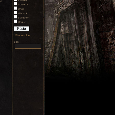
Paladin
nd
Sorcerer
Druid
Warlock
Spiritborn
Rogue
Visa resultat
Sök