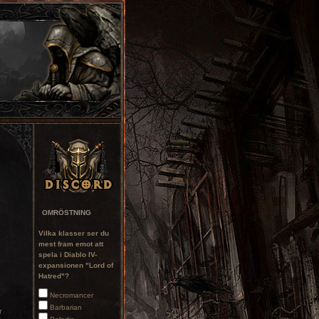
OMRÖSTNING
Vilka klasser ser du
mest fram emot att
spela i Diablo IV-
expansionen "Lord of
Hatred"?
Necromancer
Barbarian
r