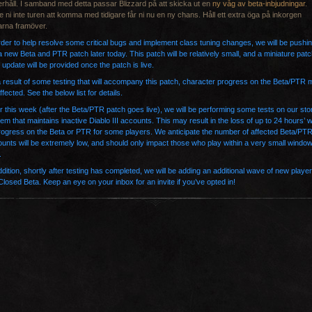
rhåll. I samband med detta passar Blizzard på att skicka ut en
ny våg av beta-inbjudningar
.
 ni inte turen att komma med tidigare får ni nu en ny chans. Håll ett extra öga på inkorgen
rna framöver.
rder to help resolve some critical bugs and implement class tuning changes, we will be pushi
a new Beta and PTR patch later today. This patch will be relatively small, and a miniature pat
 update will be provided once the patch is live.
 result of some testing that will accompany this patch, character progress on the Beta/PTR
ffected. See the below list for details.
r this week (after the Beta/PTR patch goes live), we will be performing some tests on our st
em that maintains inactive Diablo III accounts.
This may result in the loss of up to 24 hours’ 
rogress on the Beta or PTR for some players.
We anticipate the number of affected Beta/PT
unts will be extremely low, and should only impact those who play within a very small window
.
ddition, shortly after testing has completed, we will be adding an additional wave of new player
Closed Beta. Keep an eye on your inbox for an invite if you’ve opted in!