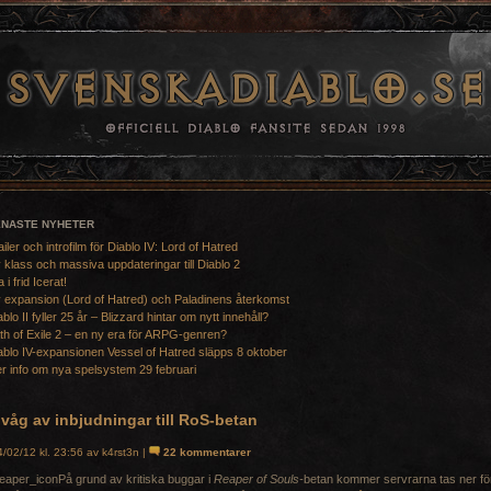
ENASTE NYHETER
ailer och introfilm för Diablo IV: Lord of Hatred
 klass och massiva uppdateringar till Diablo 2
a i frid Icerat!
 expansion (Lord of Hatred) och Paladinens återkomst
ablo II fyller 25 år – Blizzard hintar om nytt innehåll?
th of Exile 2 – en ny era för ARPG-genren?
ablo IV-expansionen Vessel of Hatred släpps 8 oktober
r info om nya spelsystem 29 februari
våg av inbjudningar till RoS-betan
/02/12 kl. 23:56 av k4rst3n |
22 kommentarer
På grund av kritiska buggar i
Reaper of Souls-
betan kommer servrarna tas ner fö