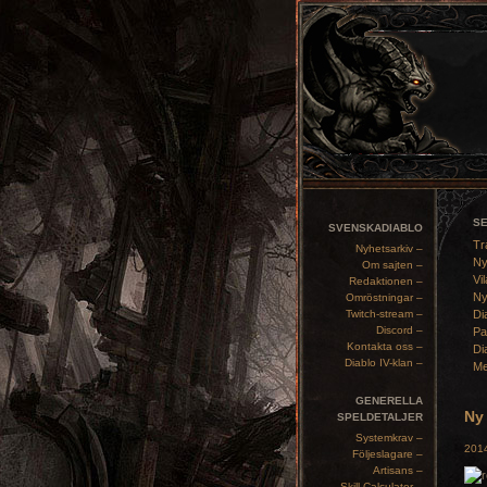
S
SVENSKADIABLO
Tr
Nyhetsarkiv –
Ny
Om sajten –
Vil
Redaktionen –
Ny
Omröstningar –
Twitch-stream –
Di
Discord –
Pa
Kontakta oss –
Di
Diablo IV-klan –
Me
GENERELLA
Ny 
SPELDETALJER
Systemkrav –
2014
Följeslagare –
Artisans –
Skill Calculator –