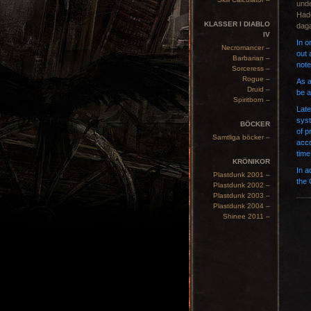
unde
Hade
KLASSER I DIABLO
daga
IV
In o
Necromancer –
out 
Barbarian –
note
Sorceress –
Rogue –
As a
Druid –
be a
Spiritborn –
Late
syst
BÖCKER
of p
Samtliga böcker –
acco
time
KRÖNIKOR
In a
Plastdunk 2001 –
the 
Plastdunk 2002 –
Plastdunk 2003 –
Plastdunk 2004 –
Shinee 2011 –