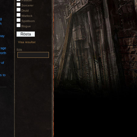
Paladin
Sorcerer
Druid
Warlock
ng
Spiritborn
ch
Rogue
 may
Visa resultat
orage
Sök
worth
R
 of
s to