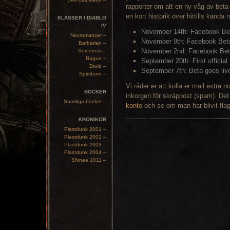
rapporter om att en ny våg av beta
en kort historik över hittills känd
KLASSER I DIABLO
IV
November 14th: Facebook B
Necromancer –
November 9th: Facebook Be
Barbarian –
November 2nd: Facebook Be
Sorceress –
Rogue –
September 20th: First official
Druid –
September 7th: Beta goes liv
Spiritborn –
Vi råder er att kolla er mail extr
BÖCKER
inkorgen för skräppost (spam). Det s
Samtliga böcker –
konto
och se om man har blivit flagg
KRÖNIKOR
Plastdunk 2001 –
Plastdunk 2002 –
Plastdunk 2003 –
Plastdunk 2004 –
Shinee 2011 –