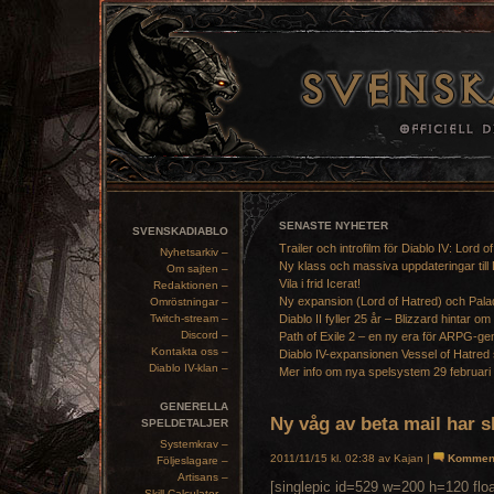
SENASTE NYHETER
SVENSKADIABLO
Trailer och introfilm för Diablo IV: Lord o
Nyhetsarkiv –
Ny klass och massiva uppdateringar till 
Om sajten –
Vila i frid Icerat!
Redaktionen –
Ny expansion (Lord of Hatred) och Pala
Omröstningar –
Twitch-stream –
Diablo II fyller 25 år – Blizzard hintar om
Discord –
Path of Exile 2 – en ny era för ARPG-ge
Kontakta oss –
Diablo IV-expansionen Vessel of Hatred 
Diablo IV-klan –
Mer info om nya spelsystem 29 februari
GENERELLA
Ny våg av beta mail har s
SPELDETALJER
Systemkrav –
2011/11/15 kl. 02:38 av Kajan |
Kommen
Följeslagare –
Artisans –
[singlepic id=529 w=200 h=120 floa
Skill Calculator –