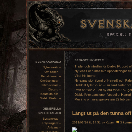
SENASTE NYHETER
SVENSKADIABLO
Trailer och introfilm för Diablo IV: Lord o
Nyhetsarkiv –
Ny klass och massiva uppdateringar till 
Om sajten –
Vila i frid Icerat!
Redaktionen –
Ny expansion (Lord of Hatred) och Pala
Omröstningar –
Twitch-stream –
Diablo II fyller 25 år – Blizzard hintar om
Discord –
Path of Exile 2 – en ny era för ARPG-ge
Kontakta oss –
Diablo IV-expansionen Vessel of Hatred 
Diablo IV-klan –
Mer info om nya spelsystem 29 februari
GENERELLA
Långt ut på den tunna off
SPELDETALJER
Systemkrav –
2013/03/19 kl. 14:51 av Kajan |
3 komme
Följeslagare –
Artisans –
Skill Calculator –