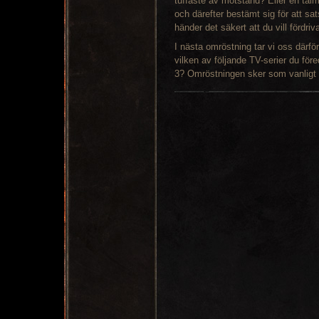
tuffaste av motstånd? Eller en tål
och därefter bestämt sig för att sa
händer det säkert att du vill fördri
I nästa omröstning tar vi oss därfö
vilken av följande TV-serier du föred
3? Omröstningen sker som vanligt 