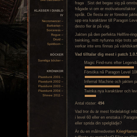
Sist det begav sig på omröst
frågade vi om er motivationsfaktor i
KLASSER I DIABLO
språk. De flesta av er föredrar jak
IV
upp era karaktärer till Paragon Leve
Necromancer –
Barbarian –
desto fler är på väg.
Sorceress –
Jakten på den perfekta Hellfire-rin
Rogue –
Druid –
twinking, mitt nyfunna nöje trots a
Spiritborn –
verkar inte ens finnas på världskar
Vad tilltalar dig mest i patch 1.0
BÖCKER
Samtliga böcker –
Magic Find-runs efter Legend
KRÖNIKOR
Försöka nå Paragon Level 1
Plastdunk 2001 –
Infernal Machine och jakten p
Plastdunk 2002 –
Plastdunk 2003 –
Twinka nya karaktärer och l
Plastdunk 2004 –
Shinee 2011 –
Antal röster:
494
Vad tror du är mest fördelaktigt i
i level 60 eller en enstaka i Parago
eller sprida din spelglädje?
Är du en målmedveten
KriegHamm