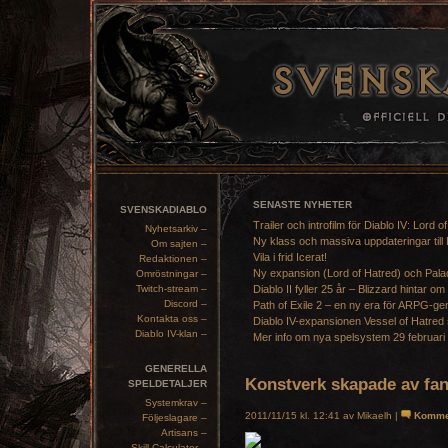
SENASTE NYHETER
SVENSKADIABLO
Trailer och introfilm för Diablo IV: Lord o
Nyhetsarkiv –
Ny klass och massiva uppdateringar till 
Om sajten –
Vila i frid Icerat!
Redaktionen –
Ny expansion (Lord of Hatred) och Pala
Omröstningar –
Twitch-stream –
Diablo II fyller 25 år – Blizzard hintar om
Discord –
Path of Exile 2 – en ny era för ARPG-ge
Kontakta oss –
Diablo IV-expansionen Vessel of Hatred 
Diablo IV-klan –
Mer info om nya spelsystem 29 februari
GENERELLA
Konstverk skapade av fa
SPELDETALJER
Systemkrav –
2011/11/15 kl. 12:41 av Mikaelh |
Komme
Följeslagare –
Artisans –
Skill Calculator –