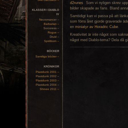
Som vi nyligen skrev up
bilder skapade av fans. Bland ann
KLASSER I DIABLO
IV
Samtidigt kan vi passa på att länka
Necromancer –
som förra året gjorde graverade äde
Barbarian –
en
miniatyr av Horadric Cube
.
Sorceress –
Rogue –
Kreativitet är inte något som saknas
Druid –
något med Diablo-tema? Dela då g
Spiritborn –
BÖCKER
Samtliga böcker –
KRÖNIKOR
Plastdunk 2001 –
Plastdunk 2002 –
Plastdunk 2003 –
Plastdunk 2004 –
Shinee 2011 –