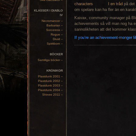
I en tråd
på det 
om spelare kan ha fler än en karakt
KLASSER I DIABLO
IV
Kaivax, community manager på Bl
Necromancer –
achievements så vill man nog ha en 
Barbarian –
sannolikheten att det kommer klass
Sorceress –
Rogue –
If you’re an achievement-monger lik
Druid –
Spiritborn –
BÖCKER
Samtliga böcker –
KRÖNIKOR
Plastdunk 2001 –
Plastdunk 2002 –
Plastdunk 2003 –
Plastdunk 2004 –
Shinee 2011 –