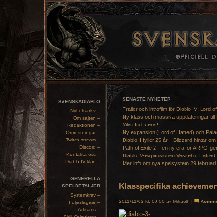
SENASTE NYHETER
SVENSKADIABLO
Trailer och introfilm för Diablo IV: Lord o
Nyhetsarkiv –
Ny klass och massiva uppdateringar till 
Om sajten –
Vila i frid Icerat!
Redaktionen –
Ny expansion (Lord of Hatred) och Pala
Omröstningar –
Twitch-stream –
Diablo II fyller 25 år – Blizzard hintar om
Discord –
Path of Exile 2 – en ny era för ARPG-ge
Kontakta oss –
Diablo IV-expansionen Vessel of Hatred 
Diablo IV-klan –
Mer info om nya spelsystem 29 februari
GENERELLA
Klasspecifika achieveme
SPELDETALJER
Systemkrav –
2011/11/03 kl. 09:00 av Mikaelh |
Komme
Följeslagare –
Artisans –
Skill Calculator –