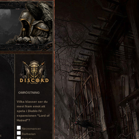
OMRÖSTNING
Vilka klasser ser du
mest fram emot att
spela i Diablo IV-
expansionen "Lord of
Hatred"?
Necromancer
Barbarian
t