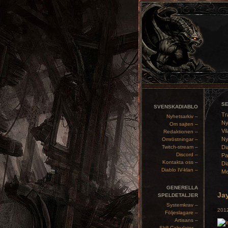
S
SVENSKADIABLO
Tr
Nyhetsarkiv –
Ny
Om sajten –
Vil
Redaktionen –
Ny
Omröstningar –
Twitch-stream –
Di
Discord –
Pa
Kontakta oss –
Di
Diablo IV-klan –
Me
GENERELLA
Jay
SPELDETALJER
Systemkrav –
2012
Följeslagare –
Artisans –
Skill Calculator –