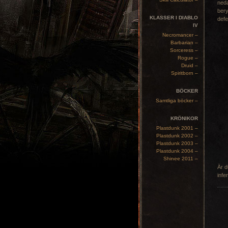
neda
bery
KLASSER I DIABLO
defe
IV
Necromancer –
Barbarian –
Sorceress –
Rogue –
Druid –
Spiritborn –
BÖCKER
Samtliga böcker –
KRÖNIKOR
Plastdunk 2001 –
Plastdunk 2002 –
Plastdunk 2003 –
Plastdunk 2004 –
Shinee 2011 –
Är d
infe