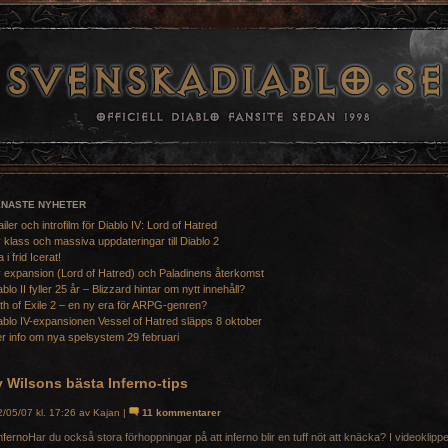
ENASTE NYHETER
ailer och introfilm för Diablo IV: Lord of Hatred
 klass och massiva uppdateringar till Diablo 2
a i frid Icerat!
 expansion (Lord of Hatred) och Paladinens återkomst
ablo II fyller 25 år – Blizzard hintar om nytt innehåll?
th of Exile 2 – en ny era för ARPG-genren?
ablo IV-expansionen Vessel of Hatred släpps 8 oktober
r info om nya spelsystem 29 februari
 Wilsons bästa Inferno-tips
/05/07 kl. 17:26 av Kajan |
11 kommentarer
Har du också stora förhoppningar på att inferno blir en tuff nöt att knäcka? I videoklippe