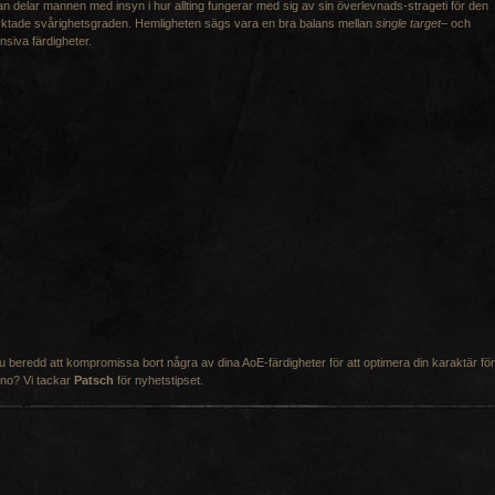
n delar mannen med insyn i hur allting fungerar med sig av sin överlevnads-strageti för den
ktade svårighetsgraden. Hemligheten sägs vara en bra balans mellan
single target
– och
nsiva färdigheter.
u beredd att kompromissa bort några av dina AoE-färdigheter för att optimera din karaktär för
rno? Vi tackar
Patsch
för nyhetstipset.