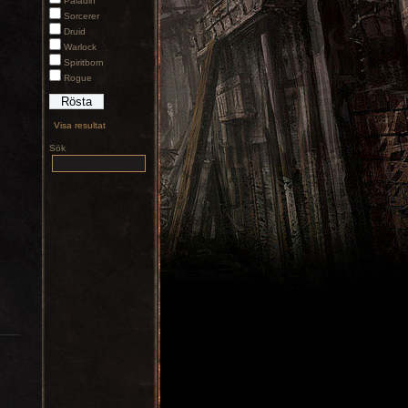
Paladin
Sorcerer
Druid
Warlock
Spiritborn
Rogue
Visa resultat
Sök