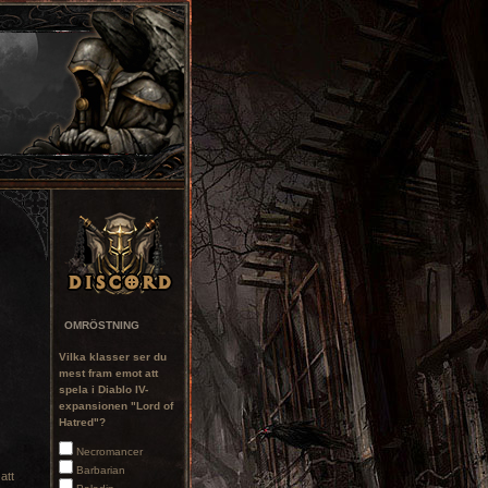
OMRÖSTNING
Vilka klasser ser du
mest fram emot att
spela i Diablo IV-
expansionen "Lord of
Hatred"?
Necromancer
Barbarian
att