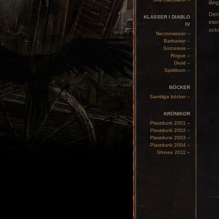
lång
Den 
KLASSER I DIABLO
inte
IV
ock
Necromancer –
Barbarian –
Sorceress –
Rogue –
Druid –
Spiritborn –
BÖCKER
Samtliga böcker –
KRÖNIKOR
Plastdunk 2001 –
Plastdunk 2002 –
Plastdunk 2003 –
Plastdunk 2004 –
Shinee 2011 –