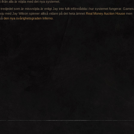
t ifrån alla är nöjda med det nya systemet.
tredjedel som är missnöjda är enligt Jay inte fullt införstådda i hur systemet fungerar. Game
rvju med Jay Wilson spinner alltså vidare på det heta ämnet
Real Money Auction House
men
så
den nya svårighetsgraden Inferno
.