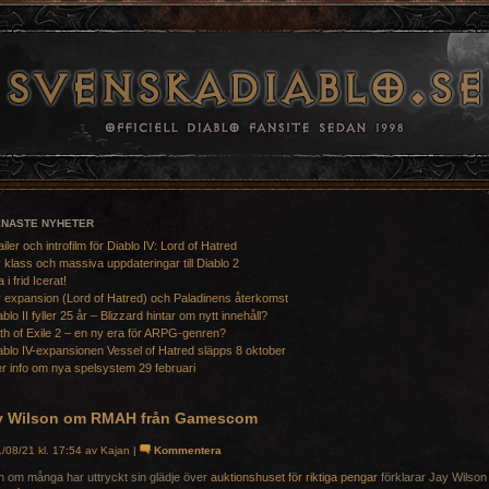
ENASTE NYHETER
ailer och introfilm för Diablo IV: Lord of Hatred
 klass och massiva uppdateringar till Diablo 2
a i frid Icerat!
 expansion (Lord of Hatred) och Paladinens återkomst
ablo II fyller 25 år – Blizzard hintar om nytt innehåll?
th of Exile 2 – en ny era för ARPG-genren?
ablo IV-expansionen Vessel of Hatred släpps 8 oktober
r info om nya spelsystem 29 februari
y Wilson om RMAH från Gamescom
/08/21 kl. 17:54 av Kajan |
Kommentera
 om många har uttryckt sin glädje över
auktionshuset för riktiga pengar
förklarar Jay Wilson 