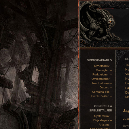
S
SVENSKADIABLO
Tr
Nyhetsarkiv –
Ny
Om sajten –
Vil
Redaktionen –
Ny
Omröstningar –
Twitch-stream –
Di
Discord –
Pa
Kontakta oss –
Di
Diablo IV-klan –
Me
GENERELLA
Ja
SPELDETALJER
Systemkrav –
2011
Följeslagare –
Artisans –
Även
Skill Calculator –