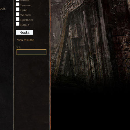
Paladin
Sorcerer
spots
Druid
Warlock
Spiritborn
Rogue
Visa resultat
Sök