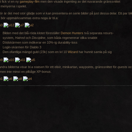
t fick vi en ny
gameplay-film
men den visade ingenting av det nuvarande gränssnittet
r menyerna i spelet.
ör är det med stor glädje som vi kan presentera en serie bilder på just dessa delar. Ett par bil
 bör uppmärksammas extra noga är bl.a:
Bilden med det blå-röda klotet föreställer
Demon Hunters
två separata resurs-
system,
Hatred
och
Discipline
, som båda regenererar olika snabbt
Dödskärmen som indikerar en 10%-ig durability-loss
Login-skärmen för Diablo 3
Den ofantliga mängd guld (23k) som en lvl 10
Wizard
har hunnit samla på sig
ndra bilderna visar bl.a statsen för ett elixir, minikartan, waypoints, gränssnittet för
quests
oc
 men inte minst en pilbåge XP-bonus.