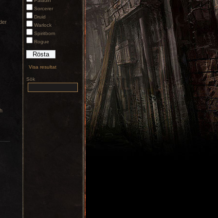
Paladin
Sorcerer
Druid
der
Warlock
Spiritborn
Rogue
Visa resultat
Sök
h