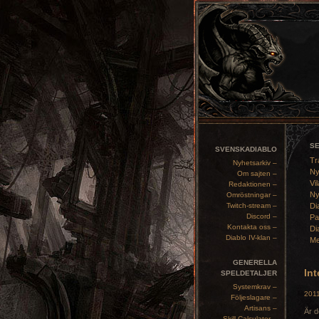
S
SVENSKADIABLO
Tr
Nyhetsarkiv –
Ny
Om sajten –
Vil
Redaktionen –
Ny
Omröstningar –
Twitch-stream –
Di
Discord –
Pa
Kontakta oss –
Di
Diablo IV-klan –
Me
GENERELLA
Int
SPELDETALJER
Systemkrav –
2011
Följeslagare –
Artisans –
Är d
Skill Calculator –