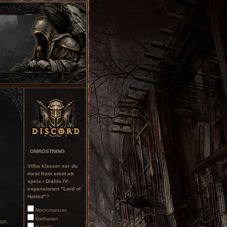
OMRÖSTNING
Vilka klasser ser du
mest fram emot att
spela i Diablo IV-
expansionen "Lord of
Hatred"?
Necromancer
Barbarian
ion.