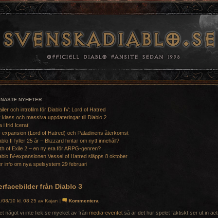
ENASTE NYHETER
ailer och introfilm för Diablo IV: Lord of Hatred
 klass och massiva uppdateringar till Diablo 2
a i frid Icerat!
 expansion (Lord of Hatred) och Paladinens återkomst
ablo II fyller 25 år – Blizzard hintar om nytt innehåll?
th of Exile 2 – en ny era för ARPG-genren?
ablo IV-expansionen Vessel of Hatred släpps 8 oktober
r info om nya spelsystem 29 februari
erfacebilder från Diablo 3
/08/10 kl. 08:25 av Kajan |
Kommentera
et något vi inte fick se mycket av från
media-eventet
så är det hur spelet faktiskt ser ut in act