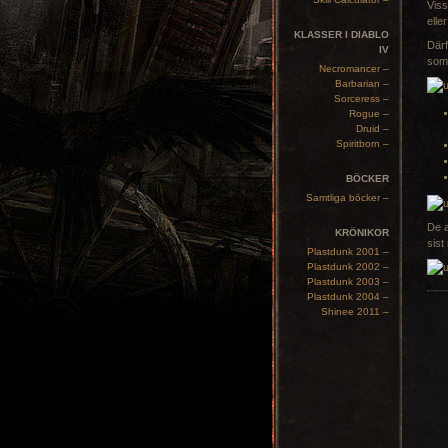
Viss
elle
KLASSER I DIABLO
Därf
IV
som
Necromancer –
Barbarian –
Sorceress –
Rogue –
Druid –
Spiritborn –
BÖCKER
Samtliga böcker –
De a
KRÖNIKOR
sist
Plastdunk 2001 –
Plastdunk 2002 –
Plastdunk 2003 –
Plastdunk 2004 –
Shinee 2011 –