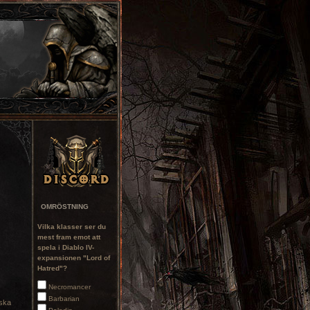
OMRÖSTNING
Vilka klasser ser du
mest fram emot att
spela i Diablo IV-
expansionen "Lord of
Hatred"?
Necromancer
Barbarian
iska