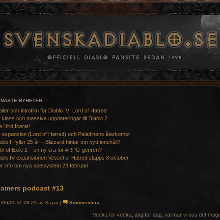
ENASTE NYHETER
ailer och introfilm för Diablo IV: Lord of Hatred
 klass och massiva uppdateringar till Diablo 2
a i frid Icerat!
 expansion (Lord of Hatred) och Paladinens återkomst
ablo II fyller 25 år – Blizzard hintar om nytt innehåll?
th of Exile 2 – en ny era för ARPG-genren?
ablo IV-expansionen Vessel of Hatred släpps 8 oktober
r info om nya spelsystem 29 februari
gamers podcast #13
/06/20 kl. 08:29 av Kajan |
Kommentera
Vecka för vecka, dag för dag, närmar vi oss det mag