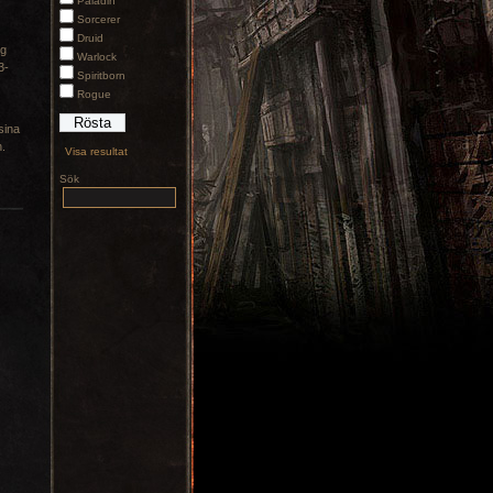
Paladin
Sorcerer
Druid
ig
Warlock
3-
Spiritborn
Rogue
sina
n.
Visa resultat
Sök