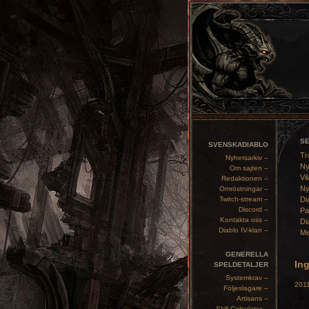
S
SVENSKADIABLO
Tr
Nyhetsarkiv –
Ny
Om sajten –
Vil
Redaktionen –
Ny
Omröstningar –
Twitch-stream –
Di
Discord –
Pa
Kontakta oss –
Di
Diablo IV-klan –
Me
GENERELLA
In
SPELDETALJER
Systemkrav –
2011
Följeslagare –
Artisans –
Skill Calculator –