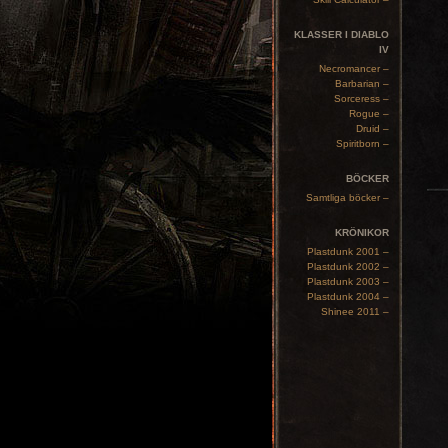
KLASSER I DIABLO
IV
Necromancer –
Barbarian –
Sorceress –
Rogue –
Druid –
Spiritborn –
BÖCKER
Samtliga böcker –
KRÖNIKOR
Plastdunk 2001 –
Plastdunk 2002 –
Plastdunk 2003 –
Plastdunk 2004 –
Shinee 2011 –