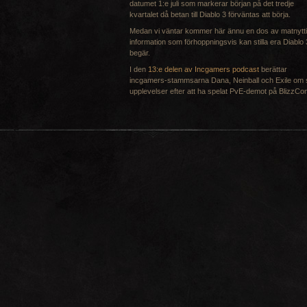
datumet 1:e juli som markerar början på det tredje
kvartalet då betan till Diablo 3 förväntas att börja.
Medan vi väntar kommer här ännu en dos av matnytt
information som förhoppningsvis kan stilla era Diablo 
begär.
I den
13:e delen av Incgamers podcast
berättar
incgamers-stammsarna Dana, Neinball och Exile om 
upplevelser efter att ha spelat PvE-demot på BlizzCo