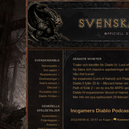
SENASTE NYHETER
SVENSKADIABLO
Trailer och introfilm för Diablo IV: Lord o
Nyhetsarkiv –
Ny klass och massiva uppdateringar till 
Om sajten –
Vila i frid Icerat!
Redaktionen –
Ny expansion (Lord of Hatred) och Pala
Omröstningar –
Twitch-stream –
Diablo II fyller 25 år – Blizzard hintar om
Discord –
Path of Exile 2 – en ny era för ARPG-ge
Kontakta oss –
Diablo IV-expansionen Vessel of Hatred 
Diablo IV-klan –
Mer info om nya spelsystem 29 februari
GENERELLA
Incgamers Diablo Podcas
SPELDETALJER
Systemkrav –
2011/06/06 kl. 19:57 av Kajan |
Kommen
Följeslagare –
Artisans –
Skill Calculator –