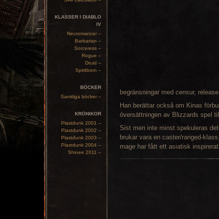
KLASSER I DIABLO
IV
Necromancer –
Barbarian –
Sorceress –
Rogue –
Druid –
Spiritborn –
BÖCKER
begränsningar med censur, release
Samtliga böcker –
Han berättar också om Kinas förbu
KRÖNIKOR
översättningen av Blizzards spel til
Plastdunk 2001 –
Sist men inte minst spekuleras det 
Plastdunk 2002 –
brukar vara en caster/ranged-klass, 
Plastdunk 2003 –
Plastdunk 2004 –
mage har fått ett asiatisk inspirera
Shinee 2011 –