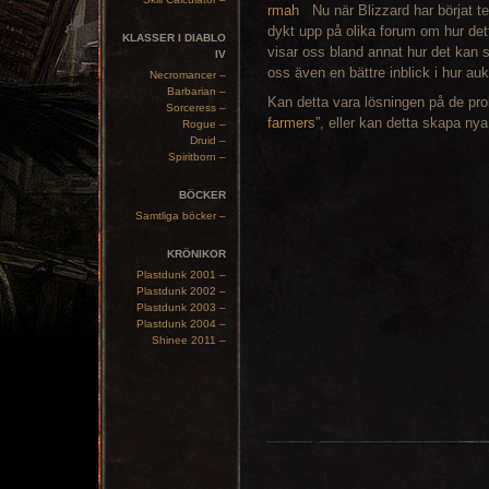
Nu när Blizzard har börjat t
dykt upp på olika forum om hur det
KLASSER I DIABLO
visar oss bland annat hur det kan s
IV
oss även en bättre inblick i hur a
Necromancer –
Barbarian –
Kan detta vara lösningen på de pr
Sorceress –
farmers”
, eller kan detta skapa ny
Rogue –
Druid –
Spiritborn –
BÖCKER
Samtliga böcker –
KRÖNIKOR
Plastdunk 2001 –
Plastdunk 2002 –
Plastdunk 2003 –
Plastdunk 2004 –
Shinee 2011 –