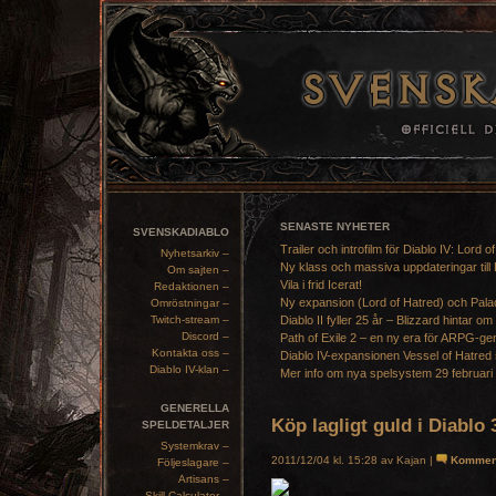
SENASTE NYHETER
SVENSKADIABLO
Trailer och introfilm för Diablo IV: Lord o
Nyhetsarkiv –
Ny klass och massiva uppdateringar till 
Om sajten –
Vila i frid Icerat!
Redaktionen –
Ny expansion (Lord of Hatred) och Pala
Omröstningar –
Twitch-stream –
Diablo II fyller 25 år – Blizzard hintar om
Discord –
Path of Exile 2 – en ny era för ARPG-ge
Kontakta oss –
Diablo IV-expansionen Vessel of Hatred 
Diablo IV-klan –
Mer info om nya spelsystem 29 februari
GENERELLA
Köp lagligt guld i Diablo 
SPELDETALJER
Systemkrav –
2011/12/04 kl. 15:28 av Kajan |
Kommen
Följeslagare –
Artisans –
Skill Calculator –