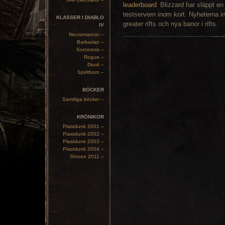
Blizzard har släppt en
testservern inom kort. Nyheterna i
KLASSER I DIABLO
greater rifts och nya banor i rifts.
IV
Necromancer –
Barbarian –
Sorceress –
Rogue –
Druid –
Spiritborn –
BÖCKER
Samtliga böcker –
KRÖNIKOR
Plastdunk 2001 –
Plastdunk 2002 –
Plastdunk 2003 –
Plastdunk 2004 –
Shinee 2011 –