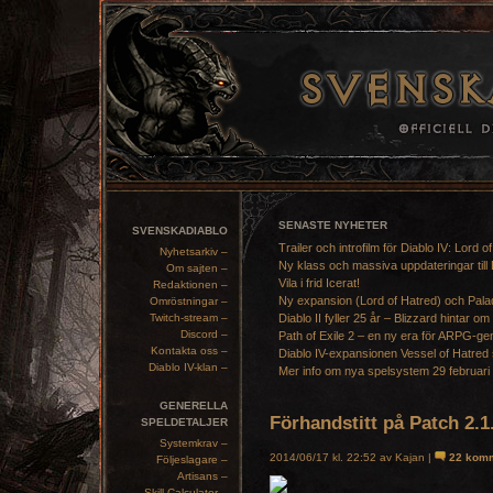
SENASTE NYHETER
SVENSKADIABLO
Trailer och introfilm för Diablo IV: Lord o
Nyhetsarkiv –
Ny klass och massiva uppdateringar till 
Om sajten –
Vila i frid Icerat!
Redaktionen –
Ny expansion (Lord of Hatred) och Pala
Omröstningar –
Twitch-stream –
Diablo II fyller 25 år – Blizzard hintar om
Discord –
Path of Exile 2 – en ny era för ARPG-ge
Kontakta oss –
Diablo IV-expansionen Vessel of Hatred 
Diablo IV-klan –
Mer info om nya spelsystem 29 februari
GENERELLA
Förhandstitt på Patch 2.1
SPELDETALJER
Systemkrav –
2014/06/17 kl. 22:52 av Kajan |
22 komm
Följeslagare –
Artisans –
Skill Calculator –