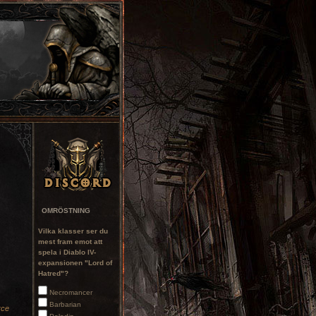
OMRÖSTNING
Vilka klasser ser du
mest fram emot att
spela i Diablo IV-
expansionen "Lord of
Hatred"?
Necromancer
Barbarian
rce