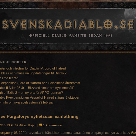
ENASTE NYHETER
ailer och introfilm för Diablo IV: Lord of Hatred
 klass och massiva uppdateringar till Diablo 2
a i frid Icerat!
 expansion (Lord of Hatred) och Paladinens återkomst
ablo II fyller 25 år – Blizzard hintar om nytt innehåll?
th of Exile 2 – en ny era för ARPG-genren?
ablo IV-expansionen Vessel of Hatred släpps 8 oktober
r info om nya spelsystem 29 februari
rce Purgatorys nyhetssammanfattning
/03/13 kl. 09:46 av Kajan |
1 kommentar
Förra veckans händelser sammanfattas ännu en gång i ett nytt avsnitt av
Fo