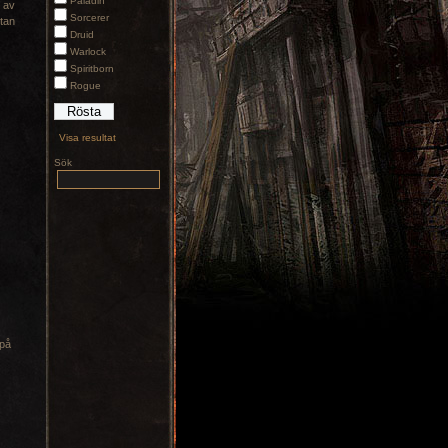
Paladin
 av
Sorcerer
utan
Druid
Warlock
Spiritborn
Rogue
Visa resultat
Sök
 på