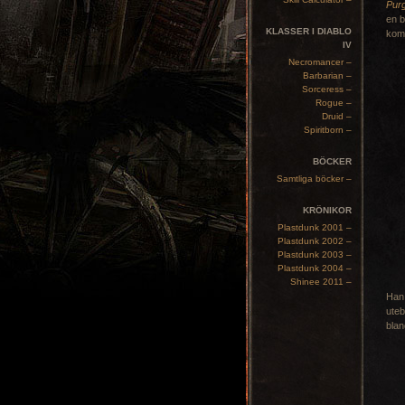
Purg
en b
KLASSER I DIABLO
komm
IV
Necromancer –
Barbarian –
Sorceress –
Rogue –
Druid –
Spiritborn –
BÖCKER
Samtliga böcker –
KRÖNIKOR
Plastdunk 2001 –
Plastdunk 2002 –
Plastdunk 2003 –
Plastdunk 2004 –
Shinee 2011 –
Han
uteb
blan