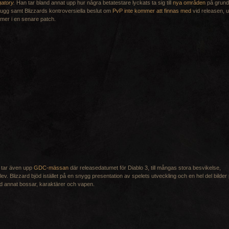
atory
.
Han tar bland annat upp hur några betatestare lyckats ta sig till
nya områden
på grund
ugg samt Blizzards kontroversiella beslut om
PvP inte kommer att finnas med
vid releasen, 
er i en senare patch.
 tar även upp
GDC-mässan
där releasedatumet för Diablo 3, till mångas stora besvikelse,
lev. Blizzard bjöd istället på en snygg presentation av spelets utveckling och en hel del bilder
d annat bossar, karaktärer och vapen.