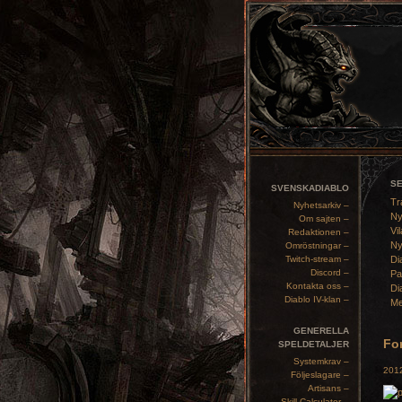
S
SVENSKADIABLO
Tr
Nyhetsarkiv –
Ny
Om sajten –
Vil
Redaktionen –
Ny
Omröstningar –
Twitch-stream –
Di
Discord –
Pa
Kontakta oss –
Di
Diablo IV-klan –
Me
GENERELLA
Fo
SPELDETALJER
Systemkrav –
2012
Följeslagare –
Artisans –
Skill Calculator –