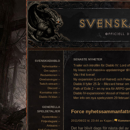
SENASTE NYHETER
SVENSKADIABLO
Trailer och introfilm för Diablo IV: Lord o
Nyhetsarkiv –
Ny klass och massiva uppdateringar till 
Om sajten –
Vila i frid Icerat!
Redaktionen –
Ny expansion (Lord of Hatred) och Pala
Omröstningar –
Twitch-stream –
Diablo II fyller 25 år – Blizzard hintar om
Discord –
Path of Exile 2 – en ny era för ARPG-ge
Kontakta oss –
Diablo IV-expansionen Vessel of Hatred 
Diablo IV-klan –
Mer info om nya spelsystem 29 februari
GENERELLA
Force nyhetssammanfatt
SPELDETALJER
Systemkrav –
2011/08/22 kl. 23:44 av Kajan |
Kommen
Följeslagare –
Artisans –
Det har blivit dags för nästa del 
Skill Calculator –