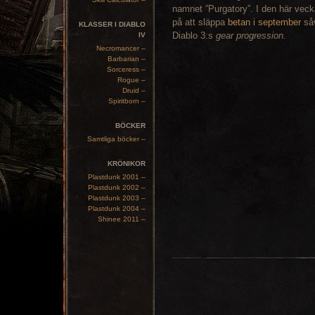
namnet ”Purgatory”. I den här veck
på att släppa
betan i september
såv
KLASSER I DIABLO
Diablo 3:s
gear progression.
IV
Necromancer –
Barbarian –
Sorceress –
Rogue –
Druid –
Spiritborn –
BÖCKER
Samtliga böcker –
KRÖNIKOR
Plastdunk 2001 –
Plastdunk 2002 –
Plastdunk 2003 –
Plastdunk 2004 –
Shinee 2011 –