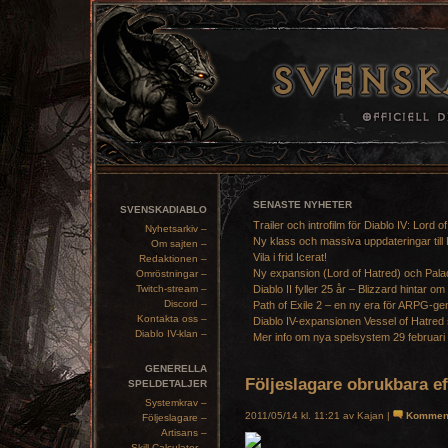
SENASTE NYHETER
SVENSKADIABLO
Trailer och introfilm för Diablo IV: Lord o
Nyhetsarkiv –
Ny klass och massiva uppdateringar till 
Om sajten –
Vila i frid Icerat!
Redaktionen –
Ny expansion (Lord of Hatred) och Pala
Omröstningar –
Twitch-stream –
Diablo II fyller 25 år – Blizzard hintar om
Discord –
Path of Exile 2 – en ny era för ARPG-ge
Kontakta oss –
Diablo IV-expansionen Vessel of Hatred 
Diablo IV-klan –
Mer info om nya spelsystem 29 februari
GENERELLA
Följeslagare obrukbara e
SPELDETALJER
Systemkrav –
2011/05/14 kl. 11:21 av Kajan |
Kommen
Följeslagare –
Artisans –
Skill Calculator –