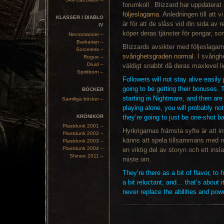
Blizzard har uppdaterat 
följeslagarna
. Anledningen till att 
KLASSER I DIABLO
är för att de slåss vid din sida av 
IV
köper deras tjänster för pengar, som
Necromancer –
Barbarian –
Blizzards avsikter med följeslagarn
Sorceress –
svårighetsgraden normal
. I svårig
Rogue –
Druid –
väldigt snabbt då deras maxlevel li
Spiritborn –
Followers will not stay alive easily
going to be getting their bonuses.
BÖCKER
starting in Nightmare, and then are
Samtliga böcker –
playing alone, you will probably no
KRÖNIKOR
they’re going to just be one-shot b
Plastdunk 2001 –
Hyrkrigarnas främsta syfte är att in
Plastdunk 2002 –
känns att spela tillsammans med nå
Plastdunk 2003 –
Plastdunk 2004 –
en viktig del av storyn och ett insl
Shinee 2011 –
miste om.
They’re there as a bit of flavor, to 
a bit reluctant, and… that’s about 
never replace the abilities and pow