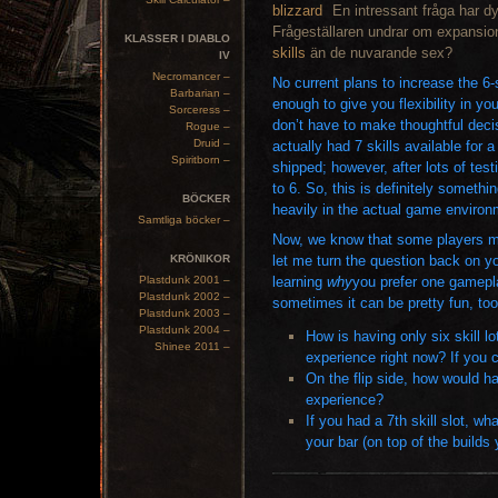
En intressant fråga har dy
Frågeställaren undrar om expansi
KLASSER I DIABLO
skills
än de nuvarande sex?
IV
Necromancer –
No current plans to increase the 6-sk
Barbarian –
enough to give you flexibility in y
Sorceress –
don’t have to make thoughtful deci
Rogue –
Druid –
actually had 7 skills available for a
Spiritborn –
shipped; however, after lots of te
to 6. So, this is definitely someth
BÖCKER
heavily in the actual game environ
Samtliga böcker –
Now, we know that some players may
KRÖNIKOR
let me turn the question back on 
Plastdunk 2001 –
learning
why
you prefer one gamepla
Plastdunk 2002 –
sometimes it can be pretty fun, too
Plastdunk 2003 –
Plastdunk 2004 –
How is having only six skill 
Shinee 2011 –
experience right now? If you 
On the flip side, how would h
experience?
If you had a 7th skill slot, wh
your bar (on top of the builds