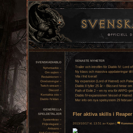
SENASTE NYHETER
SVENSKADIABLO
Trailer och introfilm för Diablo IV: Lord o
Nyhetsarkiv –
Ny klass och massiva uppdateringar till 
Om sajten –
Vila i frid Icerat!
Redaktionen –
Ny expansion (Lord of Hatred) och Pala
Omröstningar –
Twitch-stream –
Diablo II fyller 25 år – Blizzard hintar om
Discord –
Path of Exile 2 – en ny era för ARPG-ge
Kontakta oss –
Diablo IV-expansionen Vessel of Hatred 
Diablo IV-klan –
Mer info om nya spelsystem 29 februari
GENERELLA
Fler aktiva skills i Reape
SPELDETALJER
Systemkrav –
2013/10/17 kl. 13:51 av Kajan |
Kommen
Följeslagare –
Artisans –
Skill Calculator –