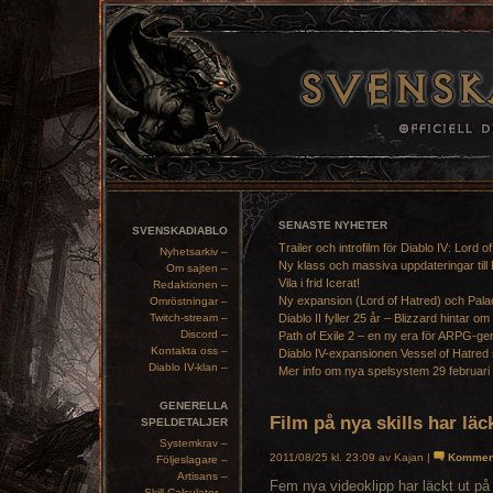
SENASTE NYHETER
SVENSKADIABLO
Trailer och introfilm för Diablo IV: Lord o
Nyhetsarkiv –
Ny klass och massiva uppdateringar till 
Om sajten –
Vila i frid Icerat!
Redaktionen –
Ny expansion (Lord of Hatred) och Pala
Omröstningar –
Twitch-stream –
Diablo II fyller 25 år – Blizzard hintar om
Discord –
Path of Exile 2 – en ny era för ARPG-ge
Kontakta oss –
Diablo IV-expansionen Vessel of Hatred 
Diablo IV-klan –
Mer info om nya spelsystem 29 februari
GENERELLA
Film på nya skills har lä
SPELDETALJER
Systemkrav –
2011/08/25 kl. 23:09 av Kajan |
Kommen
Följeslagare –
Artisans –
Fem nya videoklipp har läckt ut på 
Skill Calculator –