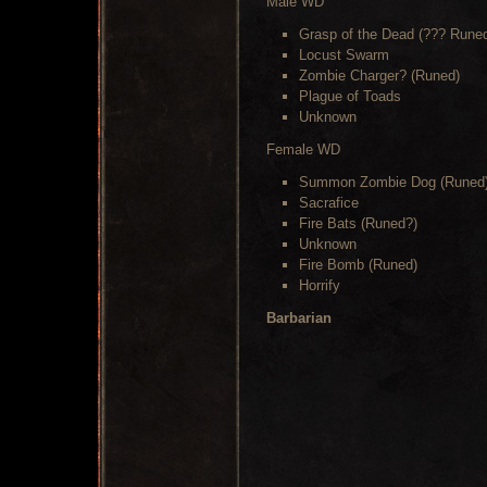
Male WD
Grasp of the Dead (??? Rune
Locust Swarm
Zombie Charger? (Runed)
Plague of Toads
Unknown
Female WD
Summon Zombie Dog (Runed
Sacrafice
Fire Bats (Runed?)
Unknown
Fire Bomb (Runed)
Horrify
Barbarian