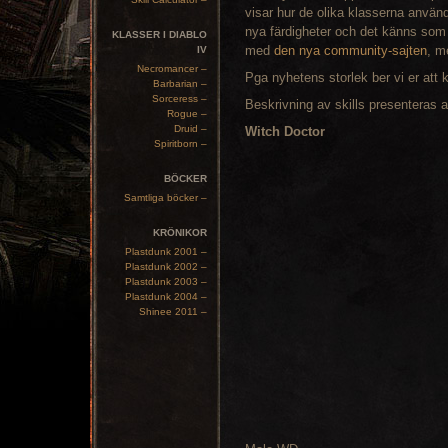
visar hur de olika klasserna använd
nya färdigheter och det känns som 
KLASSER I DIABLO
med
den nya community-sajten
, m
IV
Necromancer –
Pga nyhetens storlek ber vi er att k
Barbarian –
Sorceress –
Beskrivning av skills presenteras 
Rogue –
Druid –
Witch Doctor
Spiritborn –
BÖCKER
Samtliga böcker –
KRÖNIKOR
Plastdunk 2001 –
Plastdunk 2002 –
Plastdunk 2003 –
Plastdunk 2004 –
Shinee 2011 –