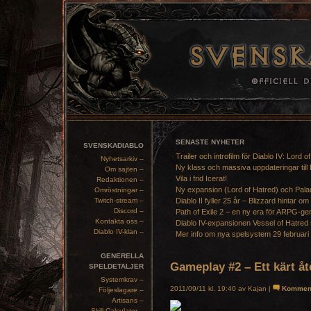
SENASTE NYHETER
SVENSKADIABLO
Trailer och introfilm för Diablo IV: Lord o
Nyhetsarkiv –
Ny klass och massiva uppdateringar till 
Om sajten –
Vila i frid Icerat!
Redaktionen –
Ny expansion (Lord of Hatred) och Pala
Omröstningar –
Twitch-stream –
Diablo II fyller 25 år – Blizzard hintar om
Discord –
Path of Exile 2 – en ny era för ARPG-ge
Kontakta oss –
Diablo IV-expansionen Vessel of Hatred 
Diablo IV-klan –
Mer info om nya spelsystem 29 februari
GENERELLA
Gameplay #2 – Ett kärt å
SPELDETALJER
Systemkrav –
2011/09/11 kl. 19:40 av Kajan |
Kommen
Följeslagare –
Artisans –
Skill Calculator –