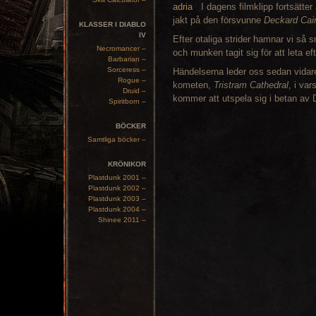
I dagens filmklipp fortsätte
jakt på den försvunne
Deckard Cai
KLASSER I DIABLO
IV
Efter otaliga strider hamnar vi så
Necromancer –
och munken tagit sig för att leta ef
Barbarian –
Sorceress –
Händelserna leder oss sedan vidar
Rogue –
kometen,
Tristram Cathedral
, i var
Druid –
kommer att utspela sig i betan av D
Spiritborn –
BÖCKER
Samtliga böcker –
KRÖNIKOR
Plastdunk 2001 –
Plastdunk 2002 –
Plastdunk 2003 –
Plastdunk 2004 –
Shinee 2011 –