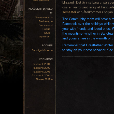
Det är inte bara vi på sv
oss en välförtjänt ledighet kring j
KLASSER I DIABLO
semester
och återkommer i början 
IV
Necromancer –
The Community team will have a re
Barbarian –
Facebook over the holidays while w
Sorceress –
year with friends and loved ones. W
Rogue –
Druid –
the meantime, whether in Sanctuar
Spiritborn –
and yours share in the warmth of t
Remember that Greatfather Winter 
BÖCKER
to stay on your best behavior. See
Samtliga böcker –
KRÖNIKOR
Plastdunk 2001 –
Plastdunk 2002 –
Plastdunk 2003 –
Plastdunk 2004 –
Shinee 2011 –