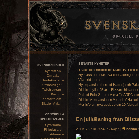
SENASTE NYHETER
SVENSKADIABLO
Trailer och introfilm för Diablo IV: Lord o
Nyhetsarkiv –
Ny klass och massiva uppdateringar till 
Om sajten –
Vila i frid Icerat!
Redaktionen –
Ny expansion (Lord of Hatred) och Pala
Omröstningar –
Twitch-stream –
Diablo II fyller 25 år – Blizzard hintar om
Discord –
Path of Exile 2 – en ny era för ARPG-ge
Kontakta oss –
Diablo IV-expansionen Vessel of Hatred 
Diablo IV-klan –
Mer info om nya spelsystem 29 februari
GENERELLA
En julhälsning från Blizz
SPELDETALJER
Systemkrav –
2011/12/26 kl. 20:33 av Kajan |
Kommen
Följeslagare –
Artisans –
Skill Calculator –