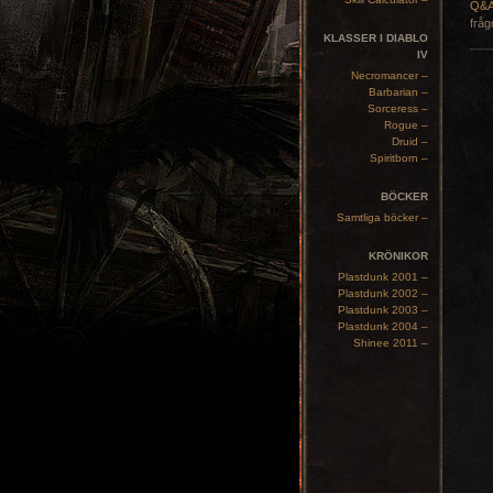
Q&
fråg
KLASSER I DIABLO
IV
Necromancer –
Barbarian –
Sorceress –
Rogue –
Druid –
Spiritborn –
BÖCKER
Samtliga böcker –
KRÖNIKOR
Plastdunk 2001 –
Plastdunk 2002 –
Plastdunk 2003 –
Plastdunk 2004 –
Shinee 2011 –