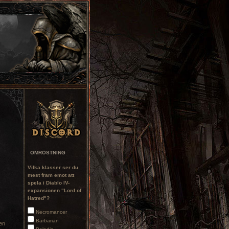
OMRÖSTNING
Vilka klasser ser du
mest fram emot att
spela i Diablo IV-
expansionen "Lord of
Hatred"?
Necromancer
Barbarian
en