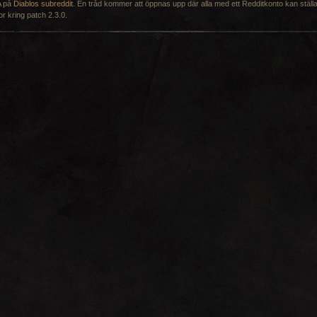
A
på
Diablos subreddit
. En tråd kommer att öppnas upp där alla med ett Redditkonto kan ställ
or kring patch 2.3.0.