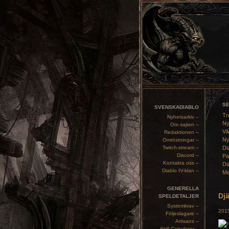
S
SVENSKADIABLO
Tr
Nyhetsarkiv –
Ny
Om sajten –
Vil
Redaktionen –
Ny
Omröstningar –
Twitch-stream –
Di
Discord –
Pa
Kontakta oss –
Di
Diablo IV-klan –
Me
GENERELLA
Djä
SPELDETALJER
Systemkrav –
2015
Följeslagare –
Artisans –
Skill Calculator –