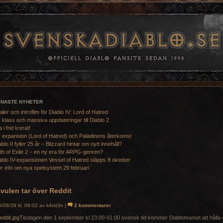
ENASTE NYHETER
ailer och introfilm för Diablo IV: Lord of Hatred
 klass och massiva uppdateringar till Diablo 2
a i frid Icerat!
 expansion (Lord of Hatred) och Paladinens återkomst
ablo II fyller 25 år – Blizzard hintar om nytt innehåll?
th of Exile 2 – en ny era för ARPG-genren?
ablo IV-expansionen Vessel of Hatred släpps 8 oktober
r info om nya spelsystem 29 februari
vulen tar över Reddit
/08/28 kl. 09:02 av k4rst3n |
2 kommentarer
Tisdagen den 1 september kl 23:00-01:00 svensk tid kommer Diabloteamet att hålla 