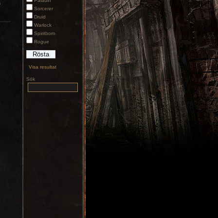
Paladin
a
Sorcerer
Druid
Warlock
Spiritborn
Rogue
Visa resultat
Sök